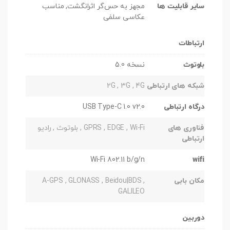
سایر قابلیت ها
مجهز به حس‌گر اثرانگشت, مناسب
عکاسی سلفی
ارتباطات
بلوتوث
نسخه 5.0
شبکه های ارتباطی
2G , 3G , 4G
درگاه ارتباطی
USB Type-C 1.0 v2.0
فناوری های
GPRS , EDGE , Wi-Fi , بلوتوث , رادیو
ارتباطی
Wi-Fi 802.11 b/g/n
wifi
مکان بابی
A-GPS , GLONASS , Beidou|BDS ,
GALILEO
دوربین