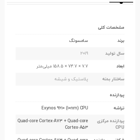
مشخصات کلی
برند
سامسونگ
سال تولید
2019
ابعاد
7.7 × 74.7 × 158.5 میلی‌متر
ساختار بدنه
پلاستیک و شیشه
پردازنده
تراشه
Exynos 9610 (10nm) CPU
پردازنده مرکزی
Quad-core Cortex-A73 + Quad-core
Cortex-A53
CPU