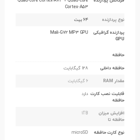
فرکانس پردازنده
Quad-core Cortex-A73 + Quad-core
Cortex-A53
نوع پردازنده
64 بیت
پردازنده گرافیکی
Mali-G72 MP3 GPU
GPU
حافظه
حافظه داخلی
128 گیگابایت
مقدار RAM
6 گیگابایت
قابلیت نصب کارت
دارد
حافظه
افزایش میزان
1TB
حافظه تا
نوع کارت حافظه
microSD