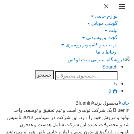
Ski
Ski
t
t
لوازم جانبی
navigatio
conten
گوشی موبایل
تبلت
گجت و پوشیدنی
لپ تاپ و کامپیوتر رومیزی
ارتباط با ما
Search
جستجو
جستجو
برای:
0
خانه
محصول برند
Bluenin
Bluenin یک شرکت تولیدی است و تیم تحقیق و توسعه، واحد
تولید و فروش خود را دارد. این شرکت در سپتامبر 2012 تأسیس
شد و محصولات عمده این شرکت شامل هدست و هدفون
بلوتوث، بلندگو‌های بدون سیم و لوازم جانبی تلفن همراه می باشد