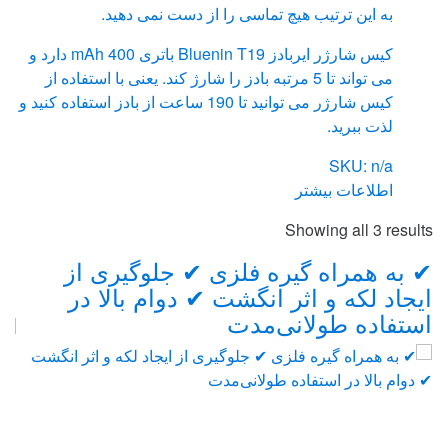
به این ترتیب هیچ تماسی را از دست نمی دهید.
کیس شارژر ایربادز Bluenin T19 باتری 400 mAh دارد و
می تواند تا 5 مرتبه بادز را شارژ کند. یعنی با استفاده از
کیس شارژر می توانید تا 190 ساعت از بادز استفاده کنید و
لذت ببرید.
SKU: n/a
اطلاعات بیشتر
Sorted
Showing all 3 results
by
Brand
✔ به همراه گیره فلزی ✔ جلوگیری از
price:
ایجاد لکه و اثر انگشت ✔ دوام بالا در
من
Carouse
high
استفاده طولانی‌مدت
to
low