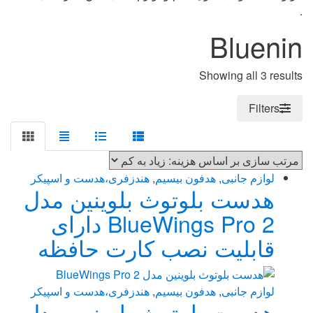
.
Bluenin
Sorted
Showing all 3 results
by
price:
Filters
high
to
low
لوازم جانبی
,
هدفون بیسیم
,
هندزفری،هدست و اسپیکر
هدست بلوتوث بلوینین مدل
BlueWings Pro 2 دارای
قابلیت نصب کارت حافظه
لوازم جانبی
,
هدفون بیسیم
,
هندزفری،هدست و اسپیکر
هدست بلوتوث بلوینین مدل