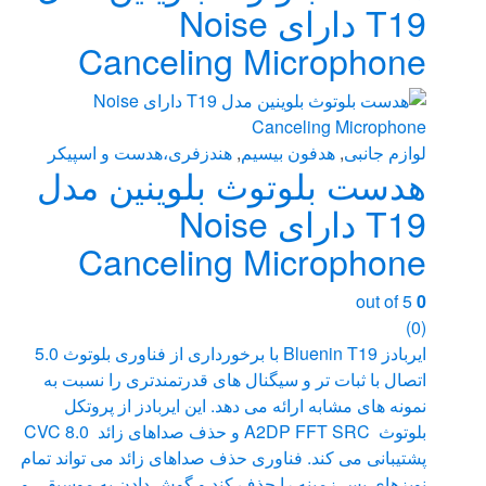
T19 دارای Noise
Canceling Microphone
لوازم جانبی
,
هدفون بیسیم
,
هندزفری،هدست و اسپیکر
هدست بلوتوث بلوینین مدل
T19 دارای Noise
Canceling Microphone
out of 5
0
(0)
ایربادز Bluenin T19 با برخورداری از فناوری بلوتوث 5.0
اتصال با ثبات تر و سیگنال های قدرتمندتری را نسبت به
نمونه های مشابه ارائه می دهد. این ایربادز از پروتکل
بلوتوث A2DP FFT SRC و حذف صداهای زائد CVC 8.0
پشتیبانی می کند. فناوری حذف صداهای زائد می تواند تمام
نویزهای پس زمینه را حذف کند و گوش دادن به موسیقی و