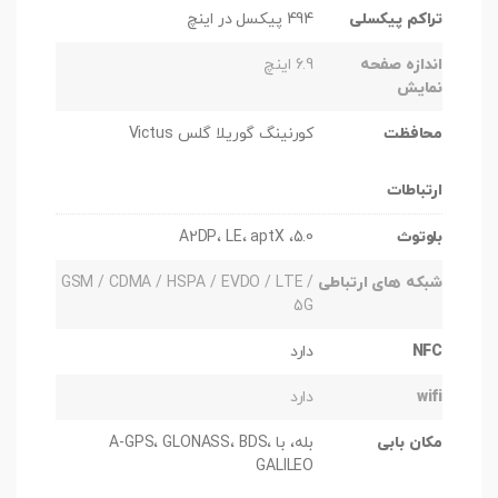
تراکم پیکسلی
494 پیکسل در اینچ
اندازه صفحه
6.9 اینچ
نمایش
محافظت
کورنینگ گوریلا گلس Victus
ارتباطات
بلوتوث
5.0، A2DP، LE، aptX
شبکه های ارتباطی
GSM / CDMA / HSPA / EVDO / LTE /
5G
NFC
دارد
wifi
دارد
مکان بابی
بله، با A-GPS، GLONASS، BDS،
GALILEO