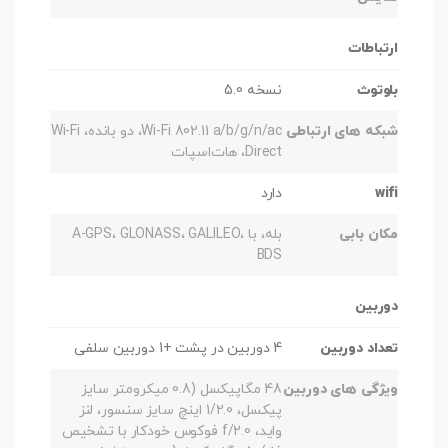
ارتباطات
بلوتوث
نسخه 5.0
شبکه های ارتباطی
Wi-Fi 802.11 a/b/g/n/ac، دو بانده، Wi-Fi
Direct، هات‌اسپات
wifi
دارد
مکان بابی
بله، با A-GPS، GLONASS، GALILEO،
BDS
دوربین
تعداد دوربین
4 دوربین در پشت +1 دوربین سلفی
ویژگی های دوربین
48 مگاپیکسل (0.8 میکرومتر سایز
پیکسل، 1/2.0 اینچ سایز سنسور، لنز
واید، f/2.0 فوکوس خودکار با تشخیص