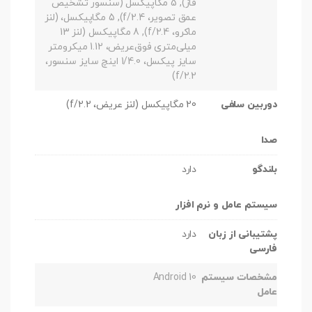
فاز), 5 مگاپیکسل (سنسور تشخیص
عمق تصویر، f/2.4), 5 مگاپیکسل، (لنز
ماکرو، f/2.4), 8 مگاپیکسل (لنز 13
میلی‌متری فوق‌عریض، 1.12 میکرومتر
سایز پیکسل، 1/4.0 اینچ سایز سنسور،
f/2.2)
دوربین سلفی
20 مگاپیکسل (لنز عریض، f/2.2)
صدا
بلندگو
دارد
سیستم عامل و نرم افزار
پشتیبانی از زبان
دارد
فارسی
مشخصات سیستم
Android 10
عامل