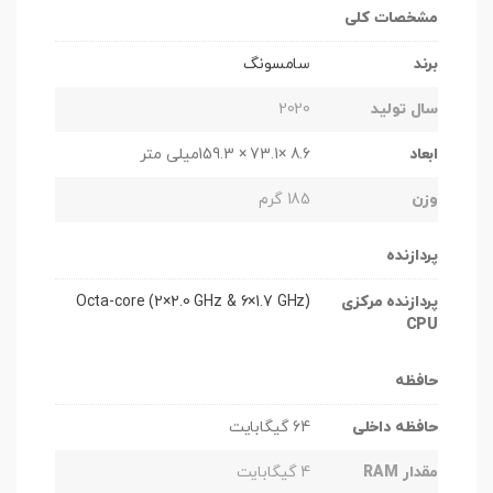
مشخصات کلی
برند
سامسونگ
سال تولید
2020
ابعاد
8.6 ×73.1 × 159.3میلی متر
وزن
185 گرم
پردازنده
پردازنده مرکزی
(Octa-core (2×2.0 GHz & 6×1.7 GHz
CPU
حافظه
حافظه داخلی
64 گیگابایت
مقدار RAM
4 گیگابایت