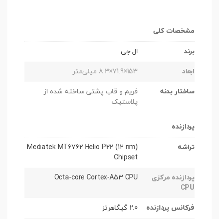
مشخصات کلی
برند
ال جی
ابعاد
153×71.9×8.3 میلی‌متر
ساختار بدنه
فریم و قاب پشتی ساخته شده از
پلاستیک
پردازنده
تراشه
Mediatek MT6762 Helio P22 (12 nm)
Chipset
پردازنده مرکزی
Octa-core Cortex-A53 CPU
CPU
فرکانس پردازنده
2.0 گیگاهرتز