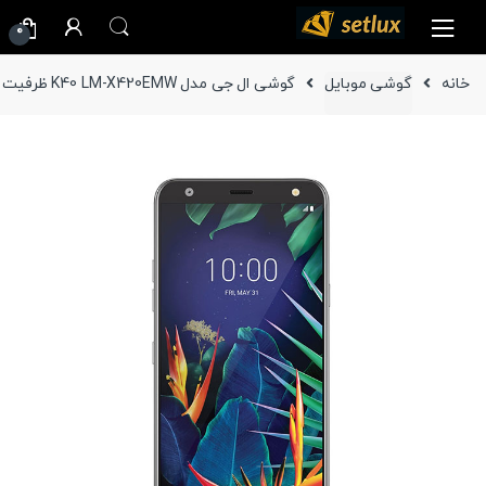
Ski
Ski
0
t
t
navigatio
conten
خانه
گوشی موبایل
گوشی ال جی مدل K40 LM-X420EMW ظرفیت 32 گیگابایت دو سیم‌کارت