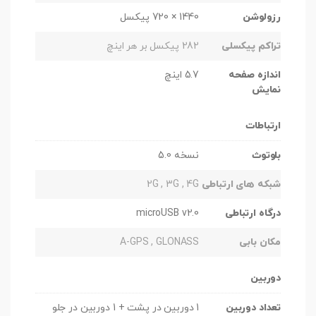
رزولوشن
1440 × 720 پیکسل
تراکم پیکسلی
282 پیکسل بر هر اینچ
اندازه صفحه
5.7 اینچ
نمایش
ارتباطات
بلوتوث
نسخه 5.0
شبکه های ارتباطی
2G , 3G , 4G
درگاه ارتباطی
microUSB v2.0
مکان بابی
A-GPS , GLONASS
دوربین
تعداد دوربین
1 دوربین در پشت + 1 دوربین در جلو