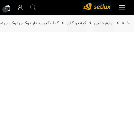
Ski
Ski
0
t
t
navigatio
conten
خانه
لوازم جانبی
کیف و کاور
کیف کیبورد دار دوکس دوکیس مدل TK تبلت سامسونگ  Tab S10 FE Plus-13.1 inch