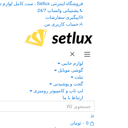
Ski
Ski
فروشگاه اینترنتی Setlux ، ست ِکامل لوازم دیجیتال
t
t
پشتیبانی واتساپ 24/7
navigatio
conten
پیگیری سفارشات
حساب کاربری من
لوازم جانبی
گوشی موبایل
تبلت
گجت و پوشیدنی
لپ تاپ و کامپیوتر رومیزی
ارتباط با ما
Search
for:
0
۰
تومان