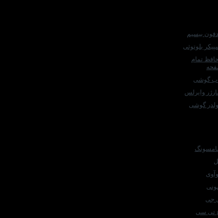
بوترین ها
فون بیسیم
پیکر بلوتوثی
افظ تمام
حه
ب گوشی
رژر وایرلس
لدر گوشی
ند
مسونگ
ل
آوی
نی
 جی
 تی سی