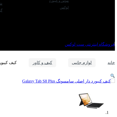
موس و کیبورد
شی
لوکس
گو
خانه
لوازم جانبی
کیف و کاور
کیف کیبورد دار