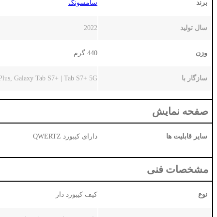
برند
سامسونگ
سال تولید
2022
وزن
440 گرم
سازگار با
Plus, Galaxy Tab S7+ | Tab S7+ 5G
صفحه نمایش
سایر قابلیت ها
دارای کیبورد QWERTZ
مشخصات فنی
نوع
کیف کیبورد دار