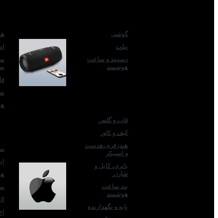
مناسب برای
مح
گوشی
هد
تبلت
اس
دستبند و ساعت
مح
هوشمند
صف
قا
شا
بر اساس دسته
هو
بندی
قاب و گلس
کیف و کاور
بر
هندزفری،هدست
سا
و اسپیکر
اپ
باتری، کابل و
شارژر
هو
بند ساعت
سو
هوشمند
ال
پایه و نگهدارنده
اچ