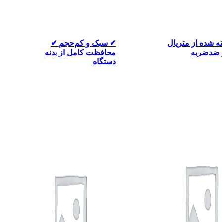
 شده از متریال
✔ سبک و کم‌حجم ✔
 ضدضربه
محافظت کامل از بدنه
دستگاه