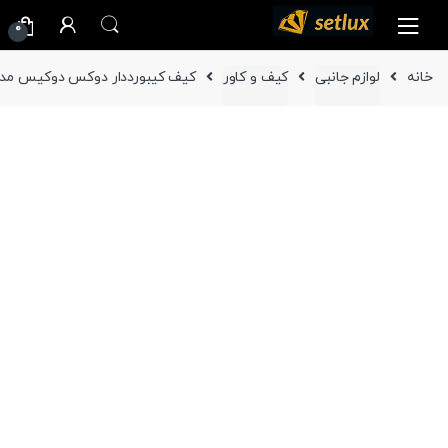
Ski
Ski
0
t
t
navigatio
conten
خانه
لوازم جانبی
کیف و کاور
کیف کیبورددار دوکس دوکیس مدل TK تبلت سامسونگ y Tab S9 Ultra X910/X916B