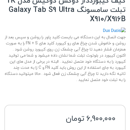
کیف کیبورددار دوکس دوکیس مدل TK
تبلت سامسونگ Galaxy Tab S9 Ultra
X910/X916B
جهت اتصال به این دستگاه می بایست کلید پاور را روشن و سپس بعد از
روشن و خاموش شدن چراغ های رو کیبورد کلید های FN + S را به صورت
همزمان فشار دهید تا چراغ آبی چشمک زن روی کیبورد روشن شود .
اکنون کیبورد در بلوتوث تبلت شما نشان داده میشود و شما می توانید
کیبورد را به دستگاه خود متصل نمایید . البته در برخی از مدل های این
کیبورد به جای استفاده از این روش باید کلید FN و C زا به مدت چند
ثانیه نگه دارید تا چراغ آبی چشمک زن فعال شود . حالا میتوانید دستگاه
را به تبلت خود متصل نمایید .
۶,۹۰۰,۰۰۰
تومان