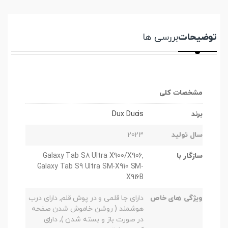
توضیحات
بررسی ها
مشخصات کلی
برند
Dux Ducis
سال تولید
2023
سازگار با
Galaxy Tab S8 Ultra X900/X906,
Galaxy Tab S9 Ultra SM-X910 SM-
X916B
ویژگی های خاص
دارای جا قلمی و در پوش قلم, دارای درب
هوشمند ( روشن خاموش شدن صفحه
در صورت باز و بسته شدن ), دارای