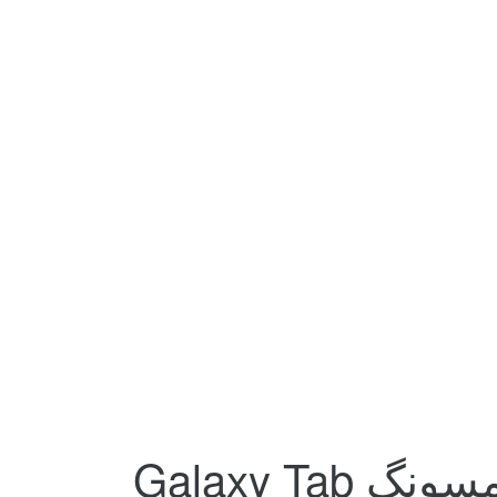
کیف کیبورددار دوکس دوکیس مدل DK تبلت سامسونگ Galaxy Tab