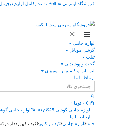
Ski
Ski
فروشگاه اینترنتی Setlux ، ست ِکامل لوازم دیجیتال
t
t
navigatio
conten
لوازم جانبی
گوشی موبایل
تبلت
گجت و پوشیدنی
لپ تاپ و کامپیوتر رومیزی
ارتباط با ما
Search
for:
0
۰
تومان
لوازم جانبی گوشی Galaxy S25
لوازم جانبی گوشی xy S24
ارتباط با ما
خانه
لوازم جانبی
کیف و کاور
کیف کیبورددار دوکس دوکیس مدل DK تبلت سامسونگ Plus