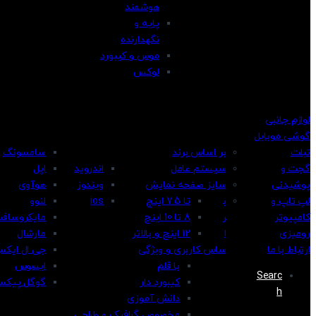
هوشمند
پایه و
نگهدارنده
موس و کیبورد
لوکس
لوازم جانبی
گوشی موبایل
تبلت
بر اساس برند
سامسونگ
گجت و
سیستم عامل
اندروید
اپل
پوشیدنی
سایز صفحه نمایش
ویندوز
هوآوی
لپ تاپ و
ب
تا 7.5 اینچ
ios
لنوو
کامپیوتر
ر
8 تا 10 اینچ
مایکروساف
رومیزی
ا
12 اینچ و بالاتر
مارشال
ارتباط با ما
ساس کاربری و ویژگی
جی ال ایک
با قلم
ایسوس
Searc
کیبورد دار
گوگل پیکس
h
دانش آموزی
مخصوص گرافیک و طراحی