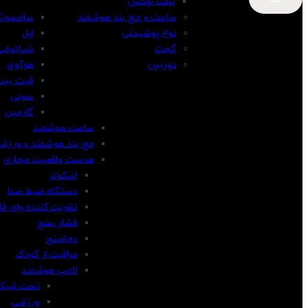
تبلت لوکس
ساعت و مچ بند هوشمند
سامسون
نوع پوشیدنی
اپل
گجت
شیائومی
دوربین
هوآوی
فیت بیت
سونی
گارمین
ساعت هوشمند
مچ بند هوشمند و ورزش
هدست واقعیت مجازی
اسکوتر
دستگاه ضبط صدا
تقویت کننده وای فا
فشار سنج
دماسنج
مراقبت از کودک
لامپ هوشمند
تحت شبک
ورزشی