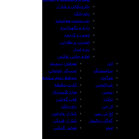
باتری،کابل و شارژر
پاوربانک
بند ساعت هوشمند
پایه و نگهدارنده
موس و کیبورد
امنیتی و نظارتی
پد و لیبل
لوازم جانبی لوکس
اپل
هدفون بیسیم
سامسونگ
اسپیکر بلوتوثی
هوآوی
محافظ تمام صفحه
شیائومی
کارت حافظه
سونی
هارد اکسترنال
نوکیا
قاب گوشی
ال جی
پاوربانک
اچ تی سی
شارژر وایرلس
گوگل پیکسل
شارژر فندکی
لنوو
هولدر گوشی