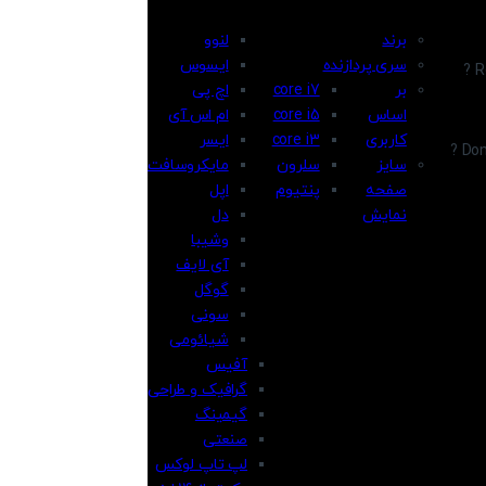
برند
لنوو
سری پردازنده
ایسوس
R
بر
core i7
اچ پی
اساس
core i5
ام اس آی
کاربری
core i3
ایسر
Don
سایز
سلرون
مایکروسافت
صفحه
پنتیوم
اپل
نمایش
دل
وشیبا
آی لایف
گوگل
سونی
شیائومی
آفیس
گرافیک و طراحی
گیمینگ
صنعتی
لپ تاپ لوکس