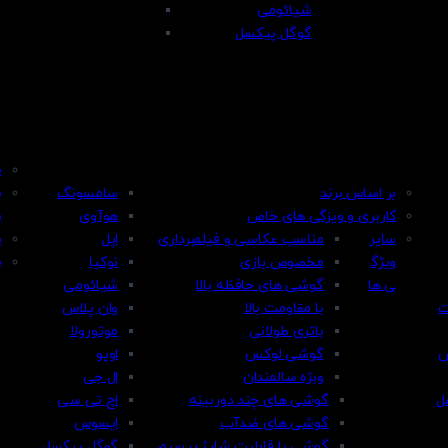
شیائومی
گوگل پیکسل
م
بر اساس برند
سامسونگ
ب
کاربری و ویزگی های خاص
هوآوی
ب
سایر
مناسب عکاسی و فیلمبرداری
اپل
م
ویژگ
مخصوص بازی
نوکیا
ب
ی ها
گوشی های حافظه بالا
شیائومی
ت
با مقاومت بالا
وان پلاس
باتری طولانی
موتورولا
س
گوشی لوکس
اوپو
وبژه سالمندان
ال جی
ل
گوشی های چند دوربینه
اچ تی سی
گوشی های ضدآب
ایسوس
گوشی با قابلیت شارژ بیسیم
گوگل پیکسل