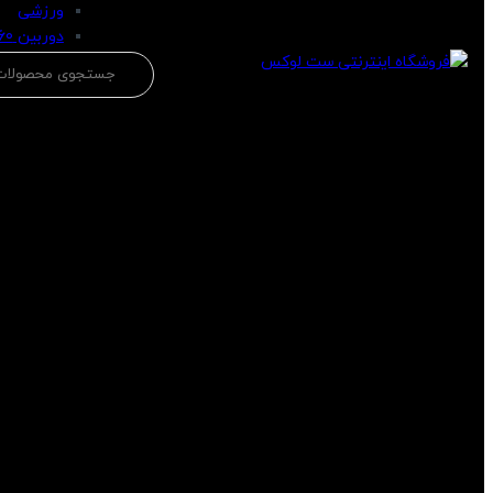
ورزشی
دوربین 360
جستجو
برای: