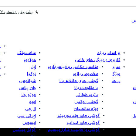
پشتیبانی واتساپ 24/7
م
بر اساس برند
سامسونگ
ب
کاربری و ویزگی های خاص
هوآوی
ب
سایر
مناسب عکاسی و فیلمبرداری
اپل
م
ویژگ
مخصوص بازی
نوکیا
ب
ی ها
گوشی های حافظه بالا
شیائومی
ت
با مقاومت بالا
وان پلاس
باتری طولانی
موتورولا
س
گوشی لوکس
اوپو
وبژه سالمندان
ال جی
ل
گوشی های چند دوربینه
اچ تی سی
گوشی های ضدآب
ایسوس
گوشی با قابلیت شارژ بیسیم
گوگل پیکسل