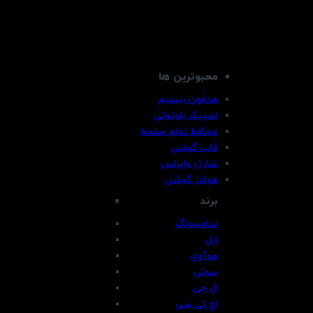
محبوترین ها
هدفون بیسیم
اسپیکر بلوتوثی
محافظ تمام صفحه
قاب گوشی
شارژر وایرلس
هولدر گوشی
برند
سامسونگ
اپل
هوآوی
سونی
ال جی
اچ تی سی