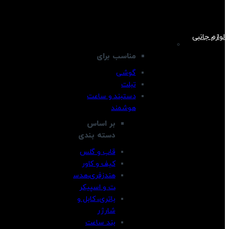
لوازم جانبی
مناسب برای
گوشی
تبلت
دستبند و ساعت
هوشمند
بر اساس
دسته بندی
قاب و گلس
کیف و کاور
هندزفری،هدس
ت و اسپیکر
باتری، کابل و
شارژر
بند ساعت