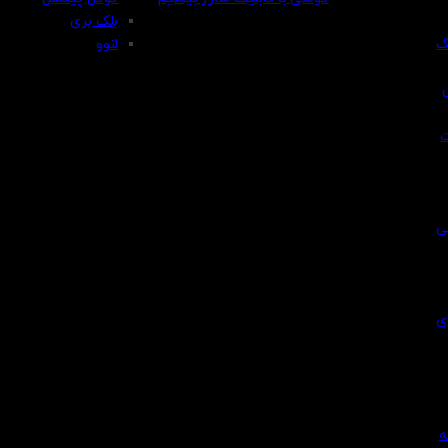
بلک بری
گ
لنوو
ی
ی
ه