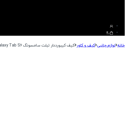
0
خانه
لوازم جانبی
کیف و کاور
کیف کیبورددار تبلت سامسونگ Galaxy Tab S6