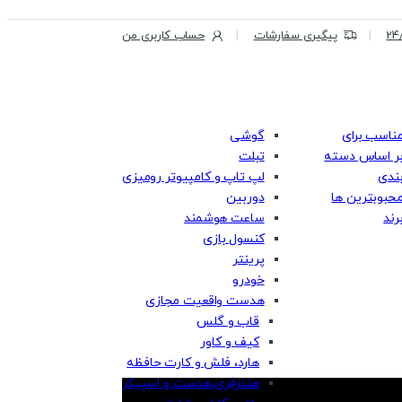
پیگیری سفارشات
حساب کاربری من
ناسب برای
گوشی
ر اساس دسته
تبلت
ندی
لپ تاپ و کامپیوتر رومیزی
حبوبترین ها
دوربین
رند
ساعت هوشمند
کنسول بازی
پرینتر
خودرو
هدست واقعیت مجازی
قاب و گلس
کیف و کاور
هارد، فلش و کارت حافظه
هندزفری،هدست و اسپیکر