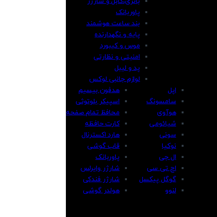
باتری،کابل و شارژر
پاوربانک
بند ساعت هوشمند
پایه و نگهدارنده
موس و کیبورد
امنیتی و نظارتی
پد و لیبل
لوازم جانبی لوکس
اپل
هدفون بیسیم
سامسونگ
اسپیکر بلوتوثی
هوآوی
محافظ تمام صفحه
شیائومی
کارت حافظه
سونی
هارد اکسترنال
نوکیا
قاب گوشی
ال جی
پاوربانک
اچ تی سی
شارژر وایرلس
گوگل پیکسل
شارژر فندکی
لنوو
هولدر گوشی