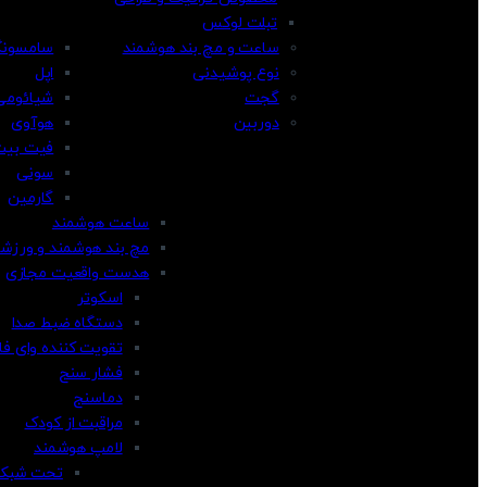
تبلت لوکس
ساعت و مچ بند هوشمند
سامسون
نوع پوشیدنی
اپل
گجت
شیائومی
دوربین
هوآوی
فیت بیت
سونی
گارمین
ساعت هوشمند
مچ بند هوشمند و ورزش
هدست واقعیت مجازی
اسکوتر
دستگاه ضبط صدا
تقویت کننده وای فا
فشار سنج
دماسنج
مراقبت از کودک
لامپ هوشمند
تحت شبک