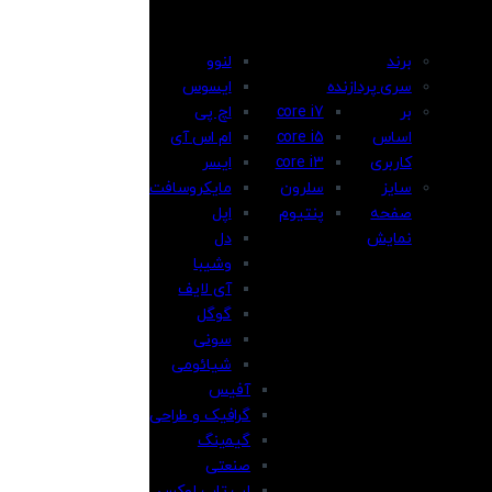
برند
لنوو
سری پردازنده
ایسوس
بر
core i7
اچ پی
اساس
core i5
ام اس آی
کاربری
core i3
ایسر
سایز
سلرون
مایکروسافت
صفحه
پنتیوم
اپل
نمایش
دل
وشیبا
آی لایف
گوگل
سونی
شیائومی
آفیس
گرافیک و طراحی
گیمینگ
صنعتی
لپ تاپ لوکس