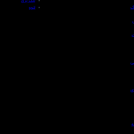
بلک بری
گ
لنوو
ی
ی
ه