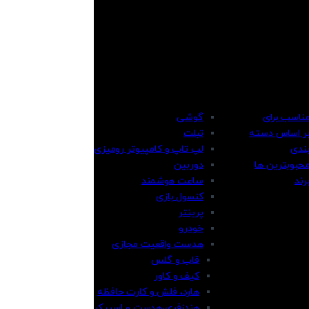
ناسب برای
گوشی
ر اساس دسته
تبلت
ندی
لپ تاپ و کامپیوتر رومیزی
حبوبترین ها
دوربین
رند
ساعت هوشمند
کنسول بازی
پرینتر
خودرو
هدست واقعیت مجازی
قاب و گلس
کیف و کاور
هارد، فلش و کارت حافظه
هندزفری،هدست و اسپیکر