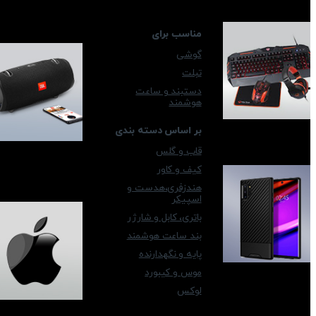
مناسب برای
گوشی
تبلت
دستبند و ساعت
هوشمند
بر اساس دسته بندی
قاب و گلس
کیف و کاور
هندزفری،هدست و
اسپیکر
باتری، کابل و شارژر
بند ساعت هوشمند
پایه و نگهدارنده
موس و کیبورد
لوکس