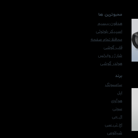
محبوترین ها
هدفون بیسیم
اسپیکر بلوتوثی
محافظ تمام صفحه
قاب گوشی
شارژر وایرلس
هولدر گوشی
برند
سامسونگ
اپل
هوآوی
سونی
ال جی
اچ تی سی
شیائومی