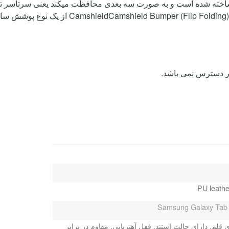
) از TPU و پلاستیک سخت ساخته شده است و به صورت سه بعدی محافظت میکند یعنی 
خاصی به تبلت میبخشد. کیف کلاسوری نیلکین مدل 
ر دسترس نمی باشد.
PU leath
Samsung Galaxy Tab 
 قلم, دارای حالت استند, قفل آهنربایی, مقاوم در برابر