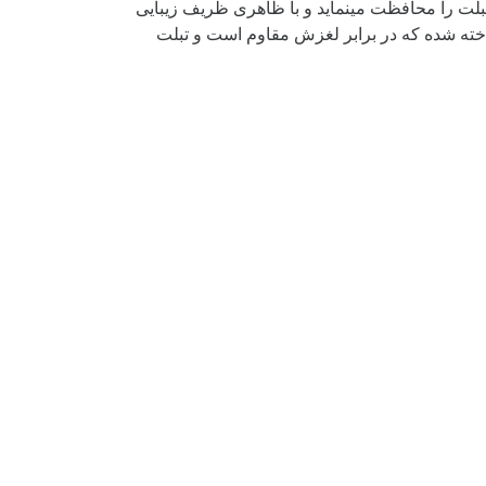
سرتاسر تبلت را محافظت مینماید و با ظاهری ظریف زیبایی
CamshieldCamshield Bumper (Flip Folding) از یک نوع پوشش ساخته شده که در برابر لغزش مقاوم است و تبلت