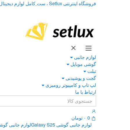
Ski
Ski
فروشگاه اینترنتی Setlux ، ست ِکامل لوازم دیجیتال
t
t
navigatio
conten
لوازم جانبی
گوشی موبایل
تبلت
گجت و پوشیدنی
لپ تاپ و کامپیوتر رومیزی
ارتباط با ما
Search
for:
0
۰
تومان
لوازم جانبی گوشی Galaxy S25
لوازم جانبی گوشی xy S24