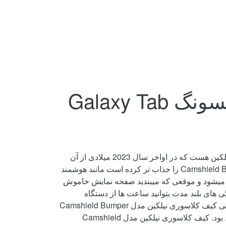
کیف نیلکین مدل Camshield Bumper تبلت سامسونگ Galaxy Tab
کیف کلاسوری نیلکین مدل Camshield Bumper (Flip Folding) جدیدترین مدل camshield bumper ها از شرکت معتبر نیلکین هست که در اواخر سال 2023 میلادی از آن
رونمایی شد، ویژگی های جدیدی نسبت به نسخه های قبلی به آن اضافه شده که این مدل یعنی مدل Camshield Bumper (Flip Folding) را جذاب تر کرده است مانند هوشمند
 میشود و موقعی که میبندید صفحه نمایش خاموش
ی های بلند مدت بتوانید ساعت ها از دستگاه
استفاده کنید و فیلم و سریال تماشا کنید محصولی از شرکت نیلکین است که محافظت از تبلت شما را بر عهده دارد.از ویژگی کیف کلاسوری نیلکین مدل Camshield Bumper
(Flip Folding) محافظت از لنز دستگاه هوشمند شما میباشد که با وجود محافظ کشویی کیف در معرض خط و خش نخواهد بود. کیف کلاسوری نیلکین مدل Camshield