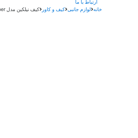
ارتباط با ما
خانه
لوازم جانبی
کیف و کاور
کیف نیلکین مدل Camshield Bumper تبلت سامسونگ Galaxy Tab S9 Plus