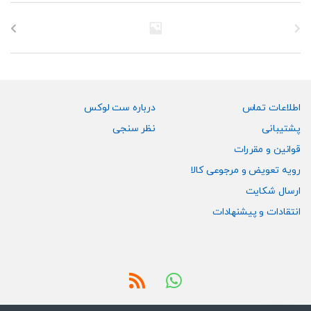
باشد.
باشد.
گزینه
گزینه
ها
ها
ممکن
ممکن
است
است
در
در
صفحه
صفحه
اطلاعات تماس
درباره ست لوکس
محصول
محصول
پشتیبانی
نظر سنجی
انتخاب
انتخاب
قوانین و مقررات
شوند
شوند
رویه تعویض و مرجوعی کالا
ارسال شکایت
انتقادات و پیشنهادات