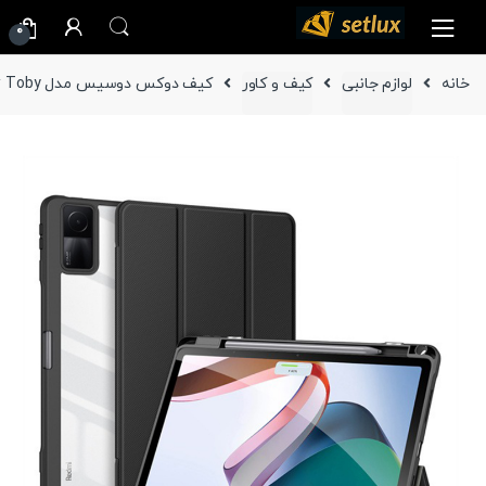
Ski
Ski
0
t
t
navigatio
conten
خانه
لوازم جانبی
کیف و کاور
کیف دوکس دوسیس مدل Toby تبلت شیائومی Redmi Pad