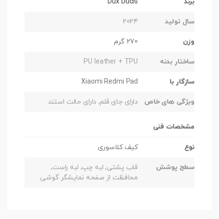
برند
Dux Ducis
سال تولید
2024
وزن
270 گرم
ساختار بدنه
PU leather + TPU
سازگار با
Xiaomi Redmi Pad
ویژگی های خاص
دارای جای قلم, دارای حالت استند
مشخصات فنی
نوع
کیف کلاسوری
سطح پوشش
قاب پشتی, لبه چپ, لبه راست,
محافظت از صفحه نمایشگر گوشی