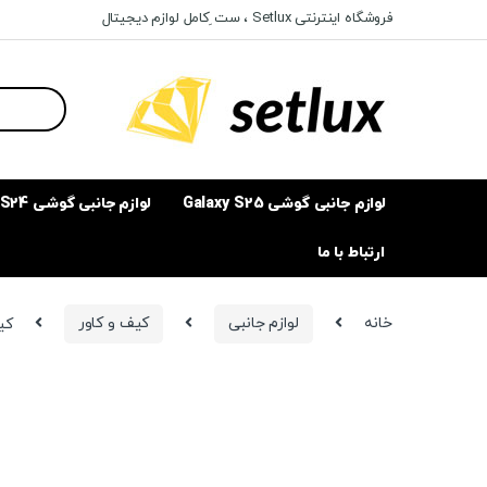
Ski
Ski
فروشگاه اینترنتی Setlux ، ست ِکامل لوازم دیجیتال
t
t
navigatio
conten
Search
for:
لوازم جانبی گوشی Galaxy S25
لوازم جانبی گوشی Galaxy S24
ارتباط با ما
خانه
لوازم جانبی
کیف و کاور
کیف دو