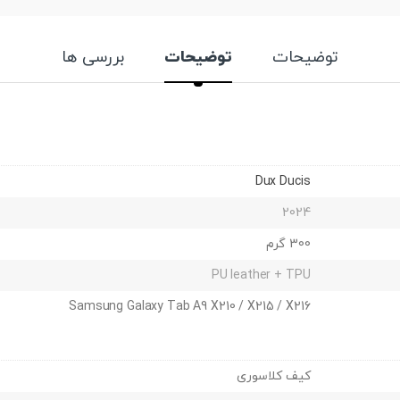
توضیحات
توضیحات
بررسی ها
Dux Ducis
2024
300 گرم
PU leather + TPU
Samsung Galaxy Tab A9 X210 / X215 / X216
کیف کلاسوری