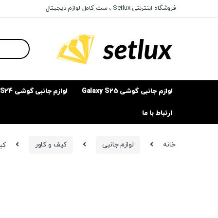
Ski
Ski
فروشگاه اینترنتی Setlux ، ست ِکامل لوازم دیجیتال
t
t
navigatio
conten
Search
for:
لوازم جانبی گوشی Galaxy S25
لوازم جانبی گوشی Galaxy S24
ارتباط با ما
خانه
لوازم جانبی
کیف و کاور
کیف د