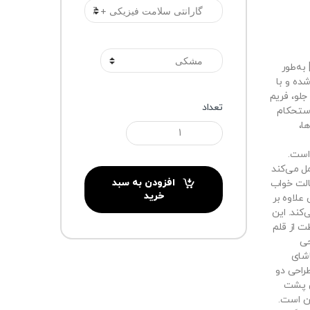
رنگ
DUX DUCIS Magi Series Case for Samsung Tab S11] به‌طور
Samsung Tab  طراحی شده و با
عی (PU) در قسمت جلو، فریم
تعداد
ال استحکام
ا،
است.
این صورت عمل می‌کند
افزودن به سبد
الت خواب
خرید
علاوه بر
‌کند. این
Stylu) برای محافظت از قلم
حی
تماشای
طراحی دو
د بخش پشت
ن است.