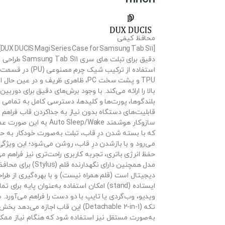
محافظ کیفی
[
دقیق برای تبلت های سری S11
استفاده از ترکیب شیک چرم مصنو
TPU و پشت سخت PC، ظاهری ظریف و در عین ح
بالا را ارائه می‌کند. با وجود برش‌های دقیق برای دوربین‌ه
بلندگوها، پورت‌ها و کلیدها، دسترسی کامل به تمامی
قابلیت‌های دستگاه بدون نیاز به جداکردن قاب فراهم 
سازوکار هوشمند Auto Sleep/Wake به 
که با بسته شدن درِ قاب، تبلت به‌صورت خودکار به ح
می‌رود و با بازشدن درِ قاب، روشن می‌شود؛ این ویژگی 
حفظ انرژی باتری، تجربه کاربری راحت‌تری نیز فراهم می
مدل همچنین دارای نگهدارنده قلم (s
دیجیتال است (قلم همراه نیست) و با بهره‌گیری از طرا
ایستاده (stand) امکان استفاده به‌عنوان پایه برای 
ویدیو، وب‌گردی یا تایپ با دو دست را فراهم می‌آورد. 
تکه (Detachable 2-in-1) این قاب اجازه می‌ده
به‌صورت مستقل نیز استفاده شود که هنگام نیاز ممک