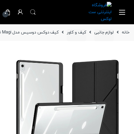
Ski
Ski
t
t
0
navigatio
conten
خانه
لوازم جانبی
کیف و کاور
کیف دوکس دوسیس مدل Magi تبلت سامسونگ Galaxy Tab S10 FE Plus-13.1 inch