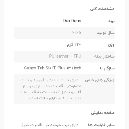
مشخصات کلی
برند
Dux Ducis
سال تولید
2025
وزن
420 گرم
ساختار بدنه
PU leather + TPU
سازگار با
Galaxy Tab S10 FE Plus-13.1 inch
ویژگی های خاص
– دارای حالت استند با ۶ زاویه و حالت
متفاوت, – قابلیت جدا سازی درب از
قاب و تبدیل کیف تبلت به قاب تبلت,
دارای جای قلم, دارای حالت استند
صفحه نمایش
سایر قابلیت ها
– دارای درب هوشمند, – قابلیت شارژ