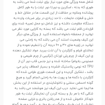
شامل همه ویژگی های مورد نیاز برای تبلت شما می باشد به
طوری که بدنه ، اسکرین و دورتا دور تبلت را به طور کامل
پوشانده وعلاوه بر حفاظت از این قسمت ها در مقابل خط و
خش و قطرات مایعات ، تا حد زیادی در برابر ضربات وارده به
دستگاه مقاومت داشته و نیز شامل دو محل تعبیه شده برای
قراردادن قلم تبلت می باشد که بسته به کارایی مورد نظر می
توانید از محفظه دلخواه استفاده کنید .از ویژگی های دیگر
این کیف وضعیت استند آن می باشد که به راحتی می
توانید در زاویه های 30 و 60 درجه آن را تنطیم نموده و از
تماشای فیلم و کارکردن با آن لذت ببرید. مواد تشکیل دهنده
ی این کیف از چرم پلی اورتان (ترکیبی از چرم طبیعی و
مصنوعی بادوام) ساخته شده و نیز جنس قاب دور آن از
TPU که نوعی پلاستیک فشرده و بسیار انعطاف پذیر می
باشد ، تشکیل گردیده و این قسمت طوری طراحی شده که
کارکردن با دکمه ها و پورت ها به راحتی انجام گیرد و هیچ
گونه احساس سفتی و ناخوشایندی در استفاده از این بخش
ها ایجا نمی نماید. درب این کیف نیز هوشمند می باشد به
شکلی که با هر باز و بسته کردن آن نمایشگر تبلت به طور
خودکار خاموش شده و از هدررفتن باتری و خرابی صفحه
نمایش از این طریق ، جلوگیری به عمل می آورد و هیچ گونه