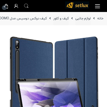
Ski
Ski
0
t
t
navigatio
conten
خانه
لوازم جانبی
کیف و کاور
کیف دوکس دوسیس مدل DOMO تبلت سامسونگ Galaxy Tab S9 Plus