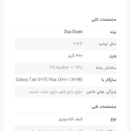
مشخصات کلی
برند
Dux Ducis
سال تولید
2024
وزن
300 گرم
ساختار بدنه
PU leather + TPU
سازگار با
Galaxy Tab S9 FE Plus (X610 / X616B)
ویژگی های خاص
دارای جای قلم, دارای حالت استند
مشخصات فنی
نوع
کیف کلاسوری