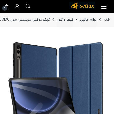
Ski
Ski
0
t
t
navigatio
conten
خانه
لوازم جانبی
کیف و کاور
کیف دوکس دوسیس مدل DOMO تبلت سامسونگ Galaxy Tab S9 FE Plus (X610 / X616B)