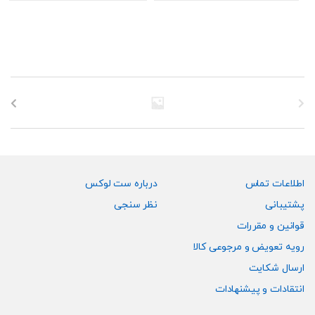
محصول
محصول
دارای
دارای
انواع
انواع
مختلفی
مختلفی
می
می
باشد.
باشد.
گزینه
گزینه
ها
ها
ممکن
ممکن
است
است
در
در
صفحه
صفحه
اطلاعات تماس
درباره ست لوکس
محصول
محصول
پشتیبانی
نظر سنجی
انتخاب
انتخاب
قوانین و مقررات
شوند
شوند
رویه تعویض و مرجوعی کالا
ارسال شکایت
انتقادات و پیشنهادات