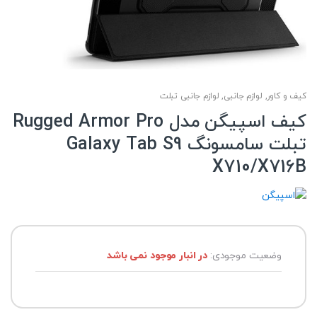
کیف و کاور
,
لوازم جانبی
,
لوازم جانبی تبلت
کیف اسپیگن مدل Rugged Armor Pro
تبلت سامسونگ Galaxy Tab S9
X710/X716B
وضعیت موجودی:
در انبار موجود نمی باشد