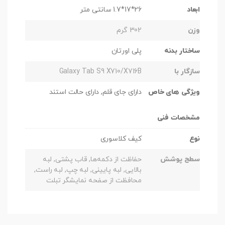
ابعاد
26*17*1.7 سانتی متر
وزن
302 گرم
ساختار بدنه
پلی اورتان
سازگار با
Galaxy Tab S9 X710/X716B
ویژگی های خاص
دارای جای قلم, دارای حالت استند
مشخصات فنی
نوع
کیف کلاسوری
سطح پوشش
حفاظت از دکمه‌ها, قاب پشتی, لبه
بالایی, لبه پایینی, لبه چپ, لبه راست,
محافظت از صفحه نمایشگر تبلت