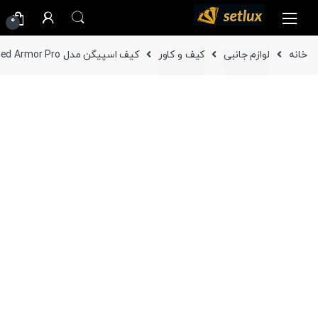
Ski
Ski
0
t
t
navigatio
conten
خانه
لوازم جانبی
کیف و کاور
کیف اسپیگن مدل Rugged Armor Pro تبلت سامسونگ Galaxy Tab S11 -11 inch