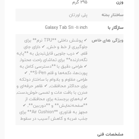
وزن
295 گرم
ساختار بدنه
پلی اورتان
سازگار با
Galaxy Tab S11 -11 inch
ویژگی های خاص
✔ پوشش داخلی **TPU نرم** برای
جلوگیری از خط و خش, ✔ دارای جای
قلم, ✔ درب جلویی قابل‌تبدیل به **پایه
نگه‌دارنده** برای تماشای راحت محتوا,
✔ طراحی دقیق با **دسترسی کامل به
پورت‌ها، دکمه‌ها و قلم S-Pen**, ✔
طراحی مقاوم و بادوام با ساختار دوتکه
برای حداکثر محافظت, ✔ ظاهر حرفه‌ای و
مدرن با بافت مات و لمسی خوش‌دست,
✔ لبه‌های برجسته برای محافظت از
**صفحه‌نمایش** و **دوربین**, ✔
مجهز به فناوری **Air Cushion** برای
جذب ضربه و کاهش آسیب در سقوط
مشخصات فنی