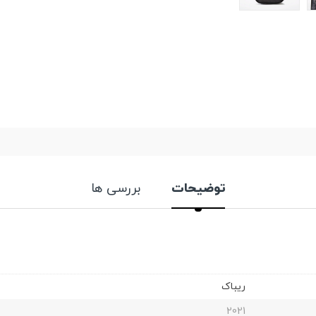
توضیحات
بررسی ها
ریباک
2021