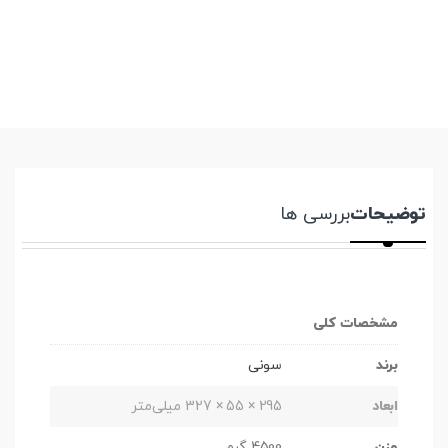
توضیحات
بررسی ها
مشخصات کلی
برند
سونی
ابعاد
295 × 55 × 327 میلی‌متر
وزن
4500 گرم