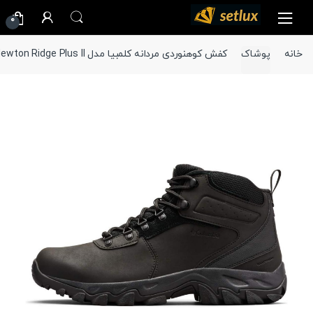
Ski
Ski
0
t
t
navigatio
conten
خانه
پوشاک
کفش کوهنوردی مردانه کلمبیا مدل Newton Ridge Plus II