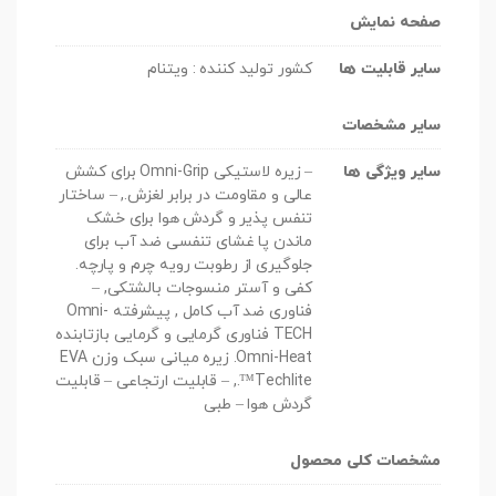
صفحه نمایش
سایر قابلیت ها
کشور تولید کننده : ویتنام
سایر مشخصات
سایر ویژگی ها
– زیره لاستیکی Omni-Grip برای کشش
عالی و مقاومت در برابر لغزش., – ساختار
تنفس پذیر و گردش هوا برای خشک
ماندن پا غشای تنفسی ضد آب برای
جلوگیری از رطوبت رویه چرم و پارچه.
کفی و آستر منسوجات بالشتکی, –
فناوری ضد آب کامل , پیشرفته Omni-
TECH فناوری گرمایی و گرمایی بازتابنده
Omni-Heat. زیره میانی سبک وزن EVA
Techlite™., – قابلیت ارتجاعی – قابلیت
گردش هوا – طبی
مشخصات کلی محصول