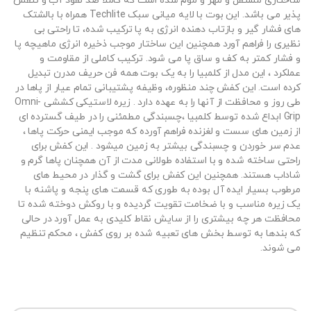
ساختاری مستقل و مهر و موم شده است که کاملا ضد نفوذ آب و تنفس
پذیر می باشد. این بوت با لایه میانی سبک Techlite همراه با بالشتک
های فشار گیر و بازتاب دهنده انرژی به پا ترکیب شده، تا راحتی بی
نظیری را فراهم آورد همچنین این ساختار موجب ذخیره انرژی ماهیچه پا
و فشار کمتر به کف و ساق پا می شود. ترکیب کاملی از مقاومت و
عملکرد ، این مدل از کلمبیا را به یک بوت همه فن حریف مدرن تبدیل
کرده است. این کفش چند منظوره، وظیفه پشتیبانی تمام عیار از پاها در
طی روز و محافظت از آنها را به عهده دارد . زیره لاستیکی کششی Omni-
Grip ابداع شده توسط کلمبیا ،چسبندگی مطمئنی را در طیف گسترده ای
از زمین های سست و لغزنده فراهم آورده که موجب ایمنی حرکت پاها ،
عدم سر خوردن و چسبندگی بیشتر به زمین میشود . این کفش برای
راحتی ساخته شده و با استفاده طولانی مدت از آن همچنان پاها گرم و
شاداب هستند. همچنین این کفش برای گشت و گذار در محیط های
مرطوب بسیار ایده آل بوده به طوری که قسمت های پنجه و پاشنه با
یک زیره مناسب و با ضخامت تقویت گردیده و با روکش دوخته شده تا
محافظت هر چه بیشتری را از سایش نقاط کلیدی به عمل آورد در حالی
که بندها به توسط بخش های تعبیه شده بر روی کفش ، محکم تنظیم
می شوند.