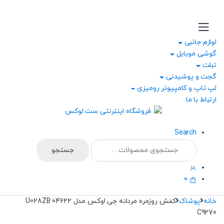
Ski
Ski
t
t
navigatio
conten
لوازم جانبی
گوشی موبایل
تبلت
گجت و پوشیدنی
لپ تاپ و کامپیوتر رومیزی
ارتباط با ما
Search
جستجو
جستجو
برای:
0
خانه
پوشاک
کفش روزمره مردانه جی اوکس مدل U028ZB 04622
C9270