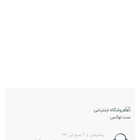
o
۱۷,۰۰۰,۰۰۰
تومان
f
5
این
محصول
دارای
انواع
مختلفی
می
باشد.
گزینه
ها
ممکن
است
در
صفحه
محصول
انتخاب
شوند
پشتیبانی از 9 صبح الی 23