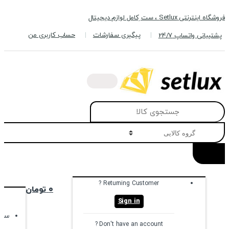
Skip
Skip
فروشگاه اینترنتی Setlux ، ست ِکامل لوازم دیجیتال
to
to
navigation
content
پیگیری سفارشات
حساب کاربری من
پشتیبانی واتساپ 24/7
Search
for:
Returning Customer ?
۰
تومان
Sign in
سبد
Don't have an account ?