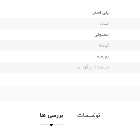
پلی استر
ساده
معمولی
کوتاه
روزمره
ایستاده , برگردان
توضیحات
بررسی ها