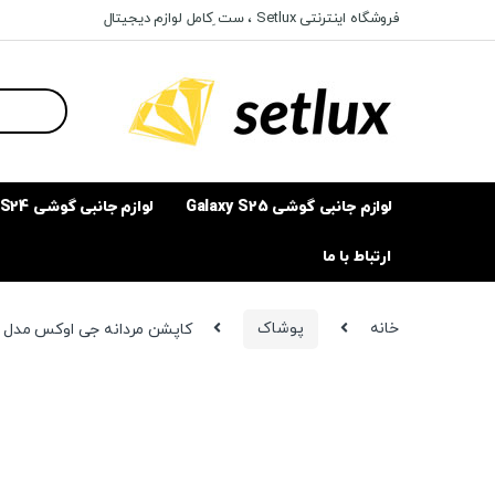
Ski
Ski
فروشگاه اینترنتی Setlux ، ست ِکامل لوازم دیجیتال
t
t
navigatio
conten
Search
for:
لوازم جانبی گوشی Galaxy S25
لوازم جانبی گوشی Galaxy S24
ارتباط با ما
خانه
پوشاک
کاپشن مردانه جی اوکس مدل M3625DT3027F9134