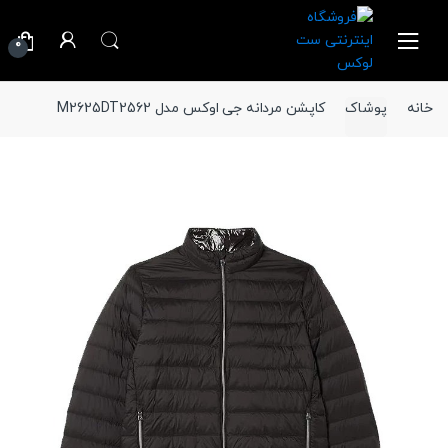
Ski
Ski
t
t
0
navigatio
conten
خانه
پوشاک
کاپشن مردانه جی اوکس مدل M2625DT2562