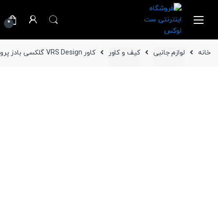
Ski
Ski
t
t
0
navigatio
conten
خانه
لوازم جانبی
کیف و کاور
کاور VRS Design گلکسی بادز پرو مدل Fashion