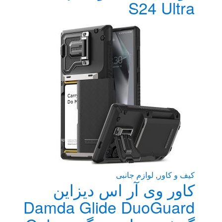
S24 Ultra
کیف و کاور
,
لوازم جانبی
کاور وی آر اس دیزاین
Damda Glide DuoGuard