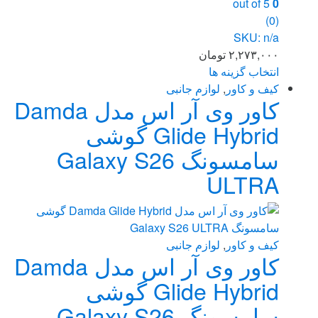
out of 5
0
(0)
SKU: n/a
۲,۲۷۳,۰۰۰
تومان
انتخاب گزینه ها
این
کیف و کاور
,
لوازم جانبی
کاور وی آر اس مدل Damda
محصول
دارای
Glide Hybrid گوشی
انواع
سامسونگ Galaxy S26
مختلفی
می
ULTRA
باشد.
گزینه
ها
ممکن
کیف و کاور
,
لوازم جانبی
کاور وی آر اس مدل Damda
است
در
Glide Hybrid گوشی
صفحه
سامسونگ Galaxy S26
محصول