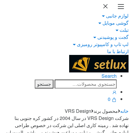
Ski
Ski
t
t
لوازم جانبی
navigatio
conten
گوشی موبایل
تبلت
گجت و پوشیدنی
لپ تاپ و کامپیوتر رومیزی
ارتباط با ما
Search
جستجو
جستجو
برای:
0
خانه
محصول برند
VRS Design
شرکت VRS Design در سال 2004 در کشور کره جنوبی بنا
نهاده شد . رمینه کاری اصلی این شرکت در خصوص طراحی
لوازم جانبی گوشی و تبلت و ساعت هوشمند می باشد . الویت این