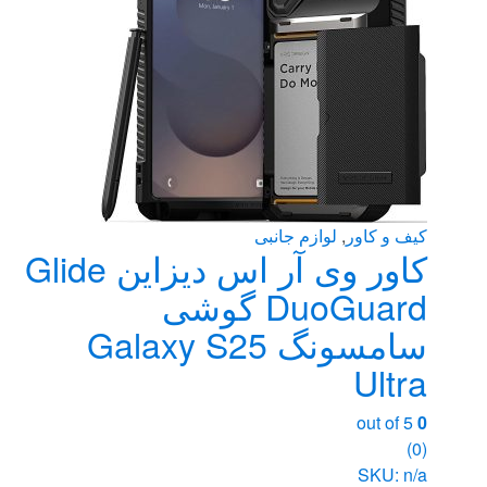
کیف و کاور
,
لوازم جانبی
کاور وی آر اس دیزاین Glide
DuoGuard گوشی
سامسونگ Galaxy S25
Ultra
out of 5
0
(0)
SKU: n/a