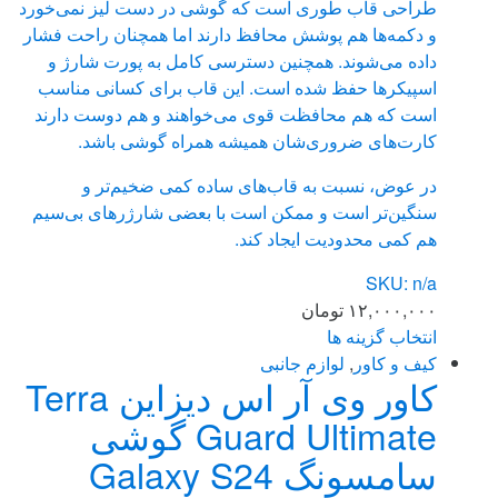
طراحی قاب طوری است که گوشی در دست لیز نمی‌خورد
و دکمه‌ها هم پوشش محافظ دارند اما همچنان راحت فشار
داده می‌شوند. همچنین دسترسی کامل به پورت شارژ و
اسپیکرها حفظ شده است. این قاب برای کسانی مناسب
است که هم محافظت قوی می‌خواهند و هم دوست دارند
کارت‌های ضروری‌شان همیشه همراه گوشی باشد.
در عوض، نسبت به قاب‌های ساده کمی ضخیم‌تر و
سنگین‌تر است و ممکن است با بعضی شارژرهای بی‌سیم
هم کمی محدودیت ایجاد کند.
SKU: n/a
۱۲,۰۰۰,۰۰۰
تومان
انتخاب گزینه ها
این
کیف و کاور
,
لوازم جانبی
کاور وی آر اس دیزاین Terra
محصول
دارای
Guard Ultimate گوشی
انواع
سامسونگ Galaxy S24
مختلفی
می