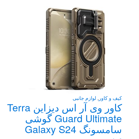
باشد.
گزینه
ها
ممکن
است
در
صفحه
محصول
انتخاب
شوند
کیف و کاور
,
لوازم جانبی
کاور وی آر اس دیزاین Terra
Guard Ultimate گوشی
سامسونگ Galaxy S24