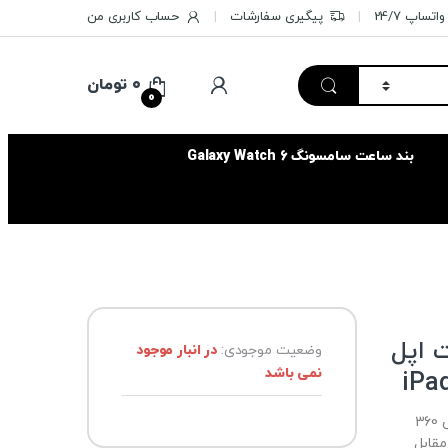
تساپ 24/7
پیگیری سفارشات
حساب کاربری من
۰
تومان
0
بند ساعت سامسونگ Galaxy Watch 6
MokoIpa تبلت اپل
وضعیت موجودی:
در انبار موجود
نمی باشد
iPad
کاور تبلت iPad Pro 12.9 2020 / 2021 / 2022 با پوشش 360
مقابل