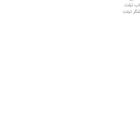
اب تبلت
گر تبلت