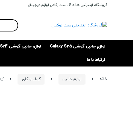
Ski
Ski
فروشگاه اینترنتی Setlux ، ست ِکامل لوازم دیجیتال
t
t
navigatio
conten
Search
for:
لوازم جانبی گوشی Galaxy S25
لوازم جانبی گوشی Galaxy S24
ارتباط با ما
خانه
لوازم جانبی
کیف و کاور
کاور مدل d2022