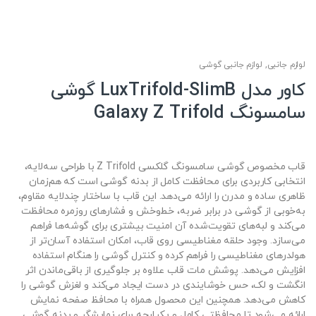
لوازم جانبی
,
لوازم جانبی گوشی
کاور مدل LuxTrifold-SlimB گوشی
سامسونگ Galaxy Z Trifold
قاب مخصوص گوشی سامسونگ گلکسی Z Trifold با طراحی سه‌لایه،
انتخابی کاربردی برای محافظت کامل از بدنه گوشی است که هم‌زمان
ظاهری ساده و مدرن را ارائه می‌دهد. این قاب با ساختار چندلایه مقاوم،
به‌خوبی از گوشی در برابر ضربه، خط‌وخش و فشارهای روزمره محافظت
می‌کند و لبه‌های تقویت‌شده آن امنیت بیشتری برای گوشه‌ها فراهم
می‌سازد. وجود حلقه مغناطیسی روی قاب، امکان استفاده آسان‌تر از
هولدرهای مغناطیسی را فراهم کرده و کنترل گوشی را هنگام استفاده
افزایش می‌دهد. پوشش مات قاب علاوه بر جلوگیری از باقی‌ماندن اثر
انگشت و لک، حس خوشایندی در دست ایجاد می‌کند و لغزش گوشی را
کاهش می‌دهد. همچنین این محصول همراه با محافظ صفحه نمایش
ارائه می‌شود تا محافظتی کامل و یکپارچه برای نمایشگر و بدنه گوشی