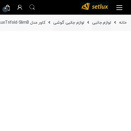
Ski
Ski
0
t
t
navigatio
conten
خانه
لوازم جانبی
لوازم جانبی گوشی
کاور مدل LuxTrifold-SlimB گوشی سامسونگ Galaxy Z Trifold