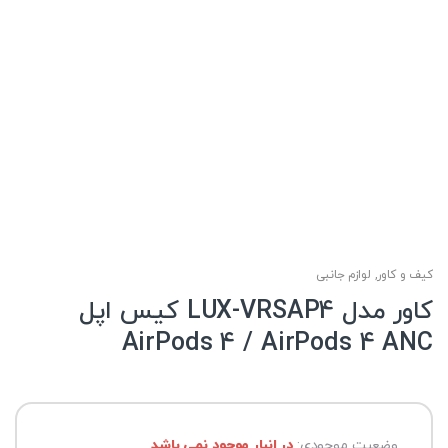
کیف و کاور
,
لوازم جانبی
کاور مدل LUX-VRSAP4 کیس اپل
AirPods 4 / AirPods 4 ANC
وضعیت موجودی:
در انبار موجود نمی باشد