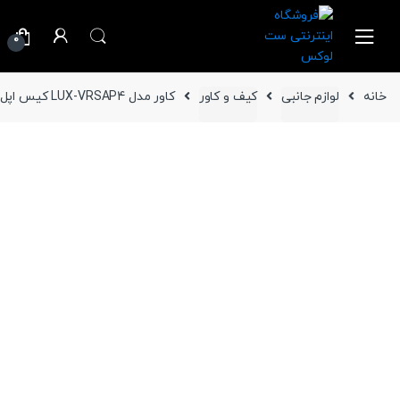
Ski
Ski
t
t
0
navigatio
conten
خانه
لوازم جانبی
کیف و کاور
کاور مدل LUX-VRSAP4 کیس اپل AirPods 4 / AirPods 4 ANC