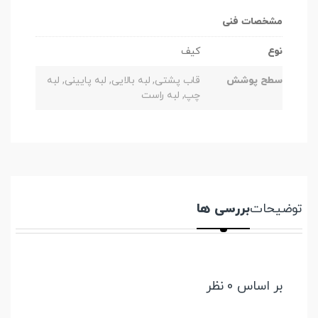
مشخصات فنی
نوع
کیف
سطح پوشش
قاب پشتی, لبه بالایی, لبه پایینی, لبه
چپ, لبه راست
توضیحات
بررسی ها
بر اساس 0 نظر