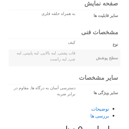
صفحه نمایش
به همراه حلقه فلزی
سایر قابلیت ها
مشخصات فنی
کیف
نوع
قاب پشتی, لبه بالایی, لبه پایینی, لبه
سطح پوشش
چپ, لبه راست
سایر مشخصات
دسترسی آسان به درگاه ها, مقاوم در
سایر ویژگی ها
برابر ضربه
توضیحات
بررسی ها
بر اساس 0 نظر