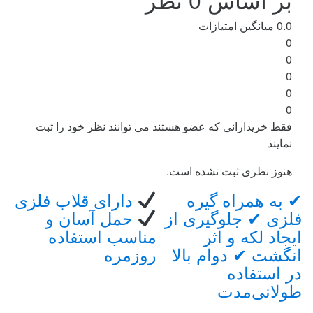
0.0
میانگین امتیازات
0
0
0
0
0
فقط خریدارانی که عضو هستند می توانند نظر خود را ثبت
نمایند
هنوز نظری ثبت نشده است.
Brand
✔ به همراه گیره
دارای قلاب فلزی
✔ 
فلزی ✔ جلوگیری از
حمل آسان و
مت
Carouse
ایجاد لکه و اثر
مناسب استفاده
با
انگشت ✔ دوام بالا
روزمره
در استفاده
طولانی‌مدت