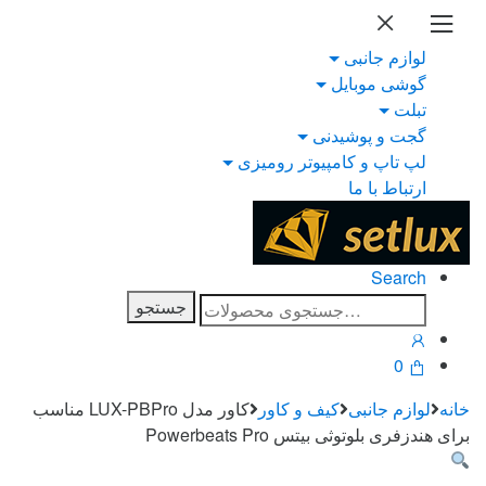
Ski
Ski
t
t
لوازم جانبی
navigatio
conten
گوشی موبایل
تبلت
گجت و پوشیدنی
لپ تاپ و کامپیوتر رومیزی
ارتباط با ما
Search
جستجو
جستجو
برای:
0
خانه
لوازم جانبی
کیف و کاور
کاور مدل LUX-PBPro مناسب
برای هندزفری بلوتوثی بیتس Powerbeats Pro