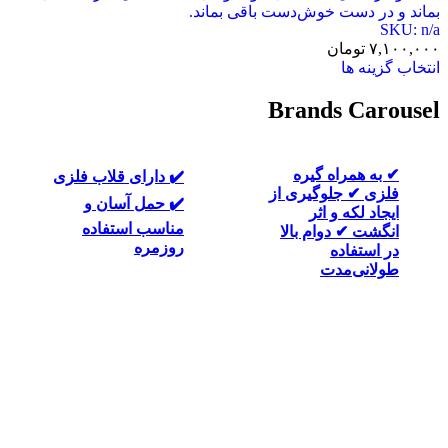
خوش‌دست باقی بماند.
Brand
 گیره
✔ ساخته شده
✔️ دارای قلاب فلزی
وگیری از
متریال باکیفی
✔️ حمل آسان و
 اثر
بادوام
مناسب استفاده
ام بالا
روزمره
ت