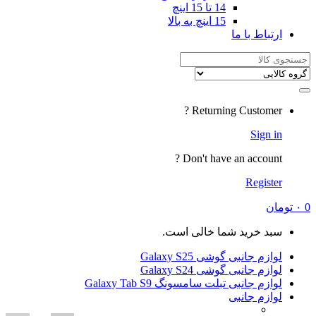
14 تا 15 اینچ
15 اینچ به بالا
Returning
Don't have a
شما خالی است.
ی Galaxy S25
ی Galaxy S24
لت سامسونگ Galaxy Tab S9
ی