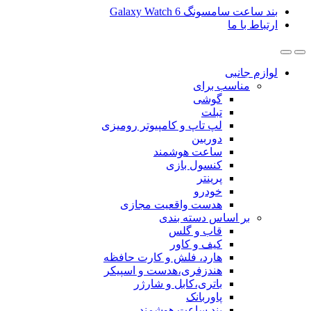
گ Galaxy Watch 6
ی
ب برای
گوشی
تبلت
لپ تاپ و کامپیوتر رومیزی
دوربین
ساعت هوشمند
کنسول بازی
پرینتر
خودرو
هدست واقعیت مجازی
ساس دسته بندی
قاب و گلس
کیف و کاور
هارد، فلش و کارت حافظه
هندزفری،هدست و اسپیکر
باتری،کابل و شارژر
پاوربانک
بند ساعت هوشمند