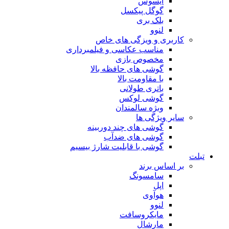
ایسوس
گوگل پیکسل
بلک بری
لنوو
ری و ویزگی های خاص
مناسب عکاسی و فیلمبرداری
مخصوص بازی
گوشی های حافظه بالا
با مقاومت بالا
باتری طولانی
گوشی لوکس
وبژه سالمندان
 ویژگی ها
گوشی های چند دوربینه
گوشی های ضدآب
گوشی با قابلیت شارژ بیسیم
ساس برند
سامسونگ
اپل
هوآوی
لنوو
مایکروسافت
مارشال