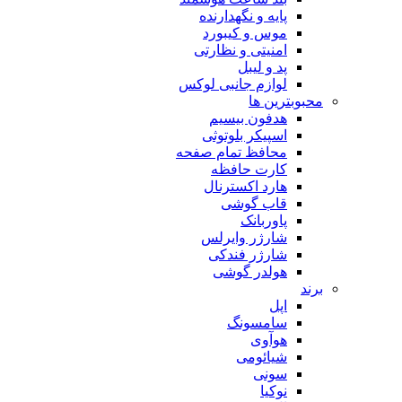
پایه و نگهدارنده
موس و کیبورد
امنیتی و نظارتی
پد و لیبل
لوازم جانبی لوکس
بترین ها
هدفون بیسیم
اسپیکر بلوتوثی
محافظ تمام صفحه
کارت حافظه
هارد اکسترنال
قاب گوشی
پاوربانک
شارژر وایرلس
شارژر فندکی
هولدر گوشی
اپل
سامسونگ
هوآوی
شیائومی
سونی
نوکیا