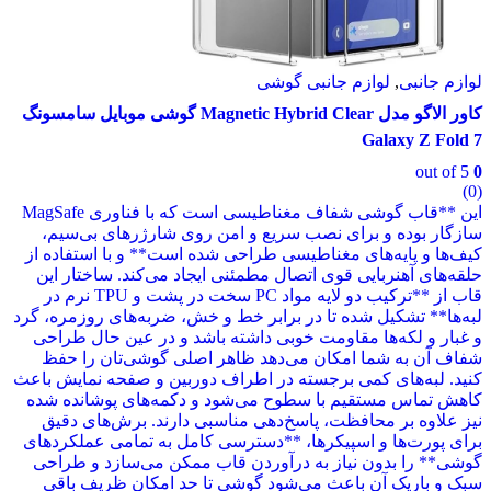
م جانبی گوشی
کاور الاگو مدل Magnetic Hybrid Clear گوشی موبایل سامسونگ
این **قاب گوشی شفاف مغناطیسی است که با فناوری MagSafe
رای نصب سریع و امن روی شارژرهای بی‌سیم،
ای مغناطیسی طراحی شده است** و با استفاده از
ی قوی اتصال مطمئنی ایجاد می‌کند. ساختار این
قاب از **ترکیب دو لایه مواد PC سخت در پشت و TPU نرم در
شده تا در برابر خط و خش، ضربه‌های روزمره، گرد
 مقاومت خوبی داشته باشد و در عین حال طراحی
امکان می‌دهد ظاهر اصلی گوشی‌تان را حفظ
می برجسته در اطراف دوربین و صفحه نمایش باعث
یم با سطوح می‌شود و دکمه‌های پوشانده شده
افظت، پاسخ‌دهی مناسبی دارند. برش‌های دقیق
اسپیکرها، **دسترسی کامل به تمامی عملکردهای
نیاز به درآوردن قاب ممکن می‌سازد و طراحی
باعث می‌شود گوشی تا حد امکان ظریف باقی