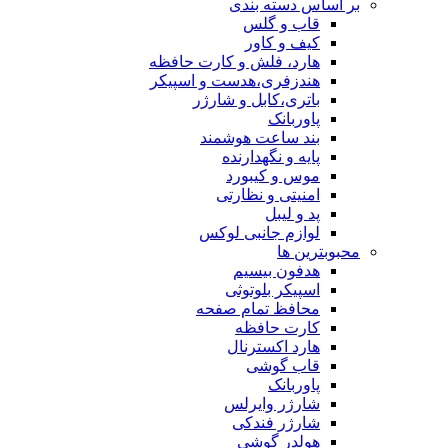
ساس دسته بندی
قاب و گلس
کیف و کاور
هارد، فلش و کارت حافظه
هندزفری،هدست و اسپیکر
باتری،کابل و شارژر
پاوربانک
بند ساعت هوشمند
پایه و نگهدارنده
موس و کیبورد
امنیتی و نظارتی
پد و لیبل
لوازم جانبی لوکس
بترین ها
هدفون بیسیم
اسپیکر بلوتوثی
محافظ تمام صفحه
کارت حافظه
هارد اکسترنال
قاب گوشی
پاوربانک
شارژر وایرلس
شارژر فندکی
هولدر گوشی