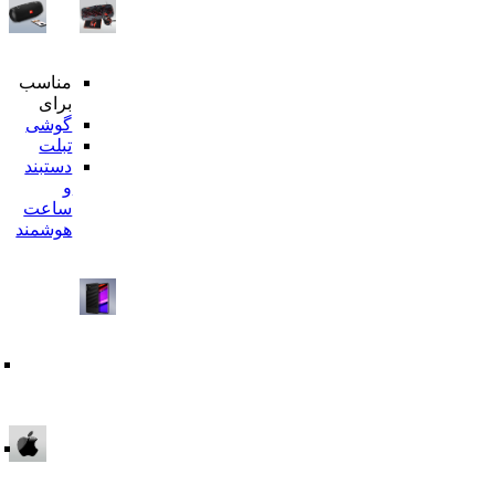
مناسب
محبوترین
برای
ها
گوشی
هدفون
تبلت
بیسیم
دستبند
اسپیکر
و
بلوتوثی
ساعت
محافظ
هوشمند
تمام
صفحه
قاب
گوشی
شارژر
وایرلس
هولدر
بر
گوشی
اساس
دسته
بندی
قاب
و
گلس