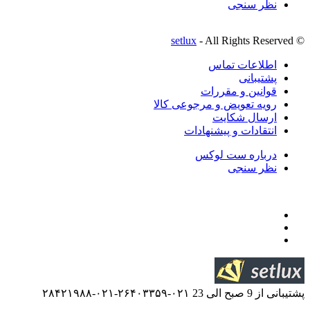
setlux
- All R
ماس
قررات
 و مرجوعی کالا
ایت
 پیشنهادات
ت لوکس
۰۲۱-۲۶۴۰۳۳۵۹-۰۲۱-۲۸۴۲۱۹۸۸