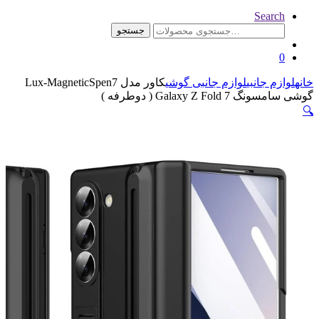
جستجو
ازم جانبی گوشی
کاور مدل Lux-MagneticSpen7
ه )