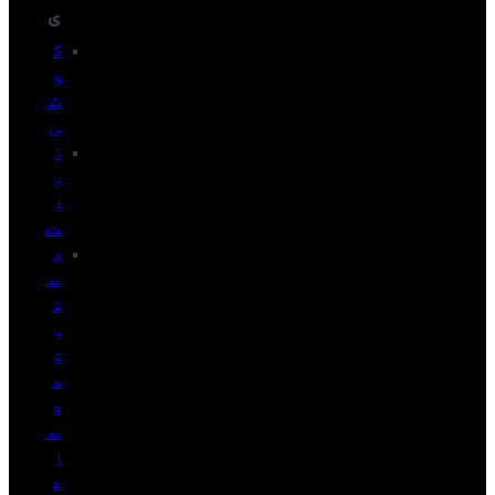
ی
گ
و
ش
ی
ت
ب
ل
ت
د
س
ت
ب
ن
د
و
س
ا
ع