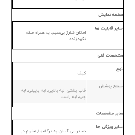
صفحه نمایش
سایر قابلیت ها
امکان شارژ بی‌سیم, به همراه حلقه
نگهدارنده
مشخصات فنی
نوع
کیف
سطح پوشش
قاب پشتی, لبه بالایی, لبه پایینی, لبه
چپ, لبه راست
سایر مشخصات
سایر ویژگی ها
دسترسی آسان به درگاه ها, مقاوم در