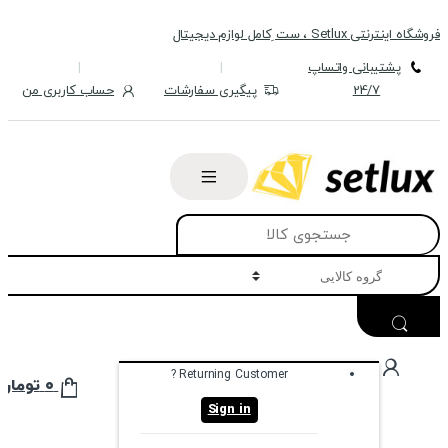
Skip
Skip
فروشگاه اینترنتی Setlux ، ست ِکامل لوازم دیجیتال
to
to
navigation
content
پشتیبانی واتساپ
24/7
پیگیری سفارشات
حساب کاربری من
Search
for:
Returning Customer ?
۰
تومان
Sign in