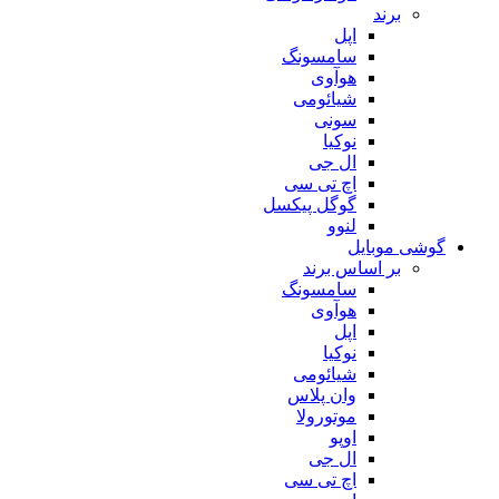
برند
اپل
سامسونگ
هوآوی
شیائومی
سونی
نوکیا
ال جی
اچ تی سی
گوگل پیکسل
لنوو
گوشی موبایل
بر اساس برند
سامسونگ
هوآوی
اپل
نوکیا
شیائومی
وان پلاس
موتورولا
اوپو
ال جی
اچ تی سی