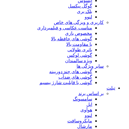
ایسوس
گوگل پیکسل
بلک بری
لنوو
کاربری و ویزگی های خاص
مناسب عکاسی و فیلمبرداری
مخصوص بازی
گوشی های حافظه بالا
با مقاومت بالا
باتری طولانی
گوشی لوکس
وبژه سالمندان
سایر ویژگی ها
گوشی های چند دوربینه
گوشی های ضدآب
گوشی با قابلیت شارژ بیسیم
تبلت
بر اساس برند
سامسونگ
اپل
هوآوی
لنوو
مایکروسافت
مارشال