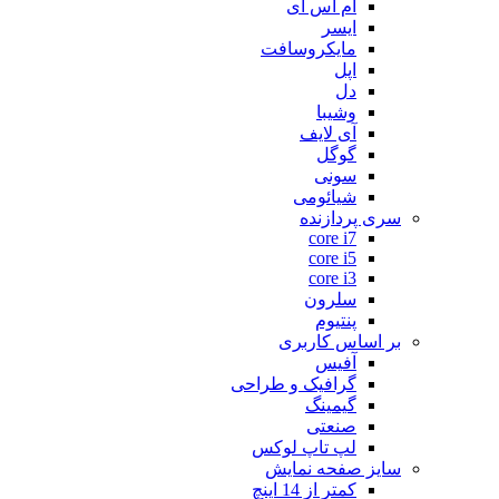
ام اس آی
ایسر
مایکروسافت
اپل
دل
وشیبا
آی لایف
گوگل
سونی
شیائومی
سری پردازنده
core i7
core i5
core i3
سلرون
پنتیوم
بر اساس کاربری
آفیس
گرافیک و طراحی
گیمینگ
صنعتی
لپ تاپ لوکس
سایز صفحه نمایش
کمتر از 14 اینچ