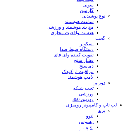
سونی
گارمین
نوع پوشیدنی
ساعت هوشمند
مچ بند هوشمند و ورزشی
هدست واقعیت مجازی
گجت
اسکوتر
دستگاه ضبط صدا
تقویت کننده وای فای
فشار سنج
دماسنج
مراقبت از کودک
لامپ هوشمند
دوربین
تحت شبکه
ورزشی
دوربین 360
لپ تاپ و کامپیوتر رومیزی
برند
لنوو
ایسوس
اچ پی