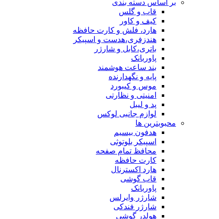
بر اساس دسته بندی
قاب و گلس
کیف و کاور
هارد، فلش و کارت حافظه
هندزفری،هدست و اسپیکر
باتری،کابل و شارژر
پاوربانک
بند ساعت هوشمند
پایه و نگهدارنده
موس و کیبورد
امنیتی و نظارتی
پد و لیبل
لوازم جانبی لوکس
محبوبترین ها
هدفون بیسیم
اسپیکر بلوتوثی
محافظ تمام صفحه
کارت حافظه
هارد اکسترنال
قاب گوشی
پاوربانک
شارژر وایرلس
شارژر فندکی
هولدر گوشی