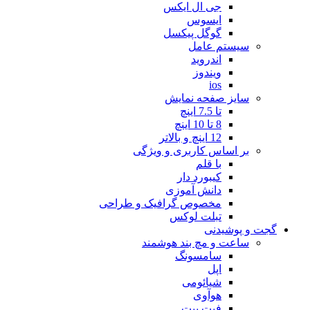
جی ال ایکس
ایسوس
گوگل پیکسل
سیستم عامل
اندروید
ویندوز
ios
سایز صفحه نمایش
تا 7.5 اینچ
8 تا 10 اینچ
12 اینچ و بالاتر
بر اساس کاربری و ویژگی
با قلم
کیبورد دار
دانش آموزی
مخصوص گرافیک و طراحی
تبلت لوکس
گجت و پوشیدنی
ساعت و مچ بند هوشمند
سامسونگ
اپل
شیائومی
هوآوی
فیت بیت