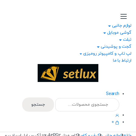
Ski
Ski
t
t
navigatio
conten
لوازم جانبی
گوشی موبایل
تبلت
گجت و پوشیدنی
لپ تاپ و کامپیوتر رومیزی
ارتباط با ما
Search
جستجو
جستجو
برای:
0
خانه
لوازم جانبی
کیف و کاور
کاور مدل Lux-A2PG2 کیس اپل ایرپاد پرو