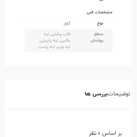
مشخصات فنی
نوع
کاور
سطح
قاب پشتی, لبه
پوشش
بالایی, لبه پایینی,
لبه چپ, لبه راست
توضیحات
بررسی ها
بر اساس 0 نظر