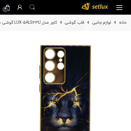
Ski
Ski
0
t
t
navigatio
conten
خانه
لوازم جانبی
قاب گوشی
کاور مدل LUX-5ALS23U گوشی سامسونگ Galaxy S23 Ultra