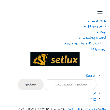
Ski
Ski
t
t
navigatio
conten
لوازم جانبی
گوشی موبایل
تبلت
گجت و پوشیدنی
لپ تاپ و کامپیوتر رومیزی
ارتباط با ما
Search
جستجو
جستجو
برای:
0
خانه
لوازم جانبی
قاب گوشی
کاور مدل LUX-4ALS23U2 گوشی