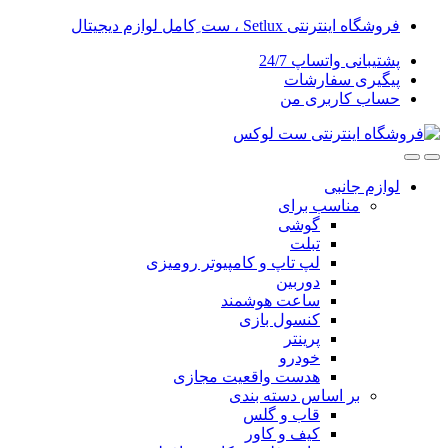
Skip
Skip
فروشگاه اینترنتی Setlux ، ست ِکامل لوازم دیجیتال
to
to
navigation
content
پشتیبانی واتساپ 24/7
پیگیری سفارشات
حساب کاربری من
لوازم جانبی
مناسب برای
گوشی
تبلت
لپ تاپ و کامپیوتر رومیزی
دوربین
ساعت هوشمند
کنسول بازی
پرینتر
خودرو
هدست واقعیت مجازی
بر اساس دسته بندی
قاب و گلس
کیف و کاور