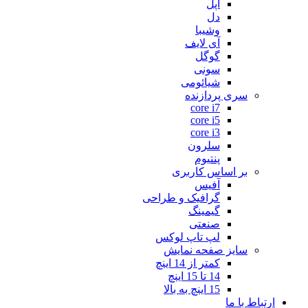
اپل
دل
وشیبا
آی لایف
گوگل
سونی
شیائومی
سری پردازنده
core i7
core i5
core i3
سلرون
پنتیوم
بر اساس کاربری
آفیس
گرافیک و طراحی
گیمینگ
صنعتی
لپ تاپ لوکس
سایز صفحه نمایش
کمتر از 14 اینچ
14 تا 15 اینچ
15 اینچ به بالا
ارتباط با ما