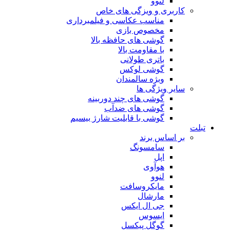
لنوو
کاربری و ویزگی های خاص
مناسب عکاسی و فیلمبرداری
مخصوص بازی
گوشی های حافظه بالا
با مقاومت بالا
باتری طولانی
گوشی لوکس
وبژه سالمندان
سایر ویژگی ها
گوشی های چند دوربینه
گوشی های ضدآب
گوشی با قابلیت شارژ بیسیم
تبلت
بر اساس برند
سامسونگ
اپل
هوآوی
لنوو
مایکروسافت
مارشال
جی ال ایکس
ایسوس
گوگل پیکسل