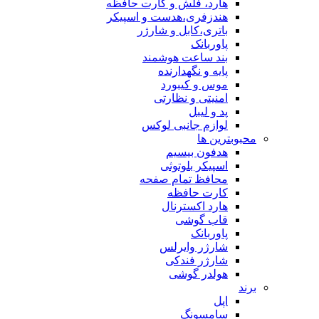
هارد، فلش و کارت حافظه
هندزفری،هدست و اسپیکر
باتری،کابل و شارژر
پاوربانک
بند ساعت هوشمند
پایه و نگهدارنده
موس و کیبورد
امنیتی و نظارتی
پد و لیبل
لوازم جانبی لوکس
محبوبترین ها
هدفون بیسیم
اسپیکر بلوتوثی
محافظ تمام صفحه
کارت حافظه
هارد اکسترنال
قاب گوشی
پاوربانک
شارژر وایرلس
شارژر فندکی
هولدر گوشی
برند
اپل
سامسونگ