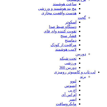
ساعت هوشمند
مچ بند هوشمند و ورزشی
هدست واقعیت مجازی
گجت
اسکوتر
دستگاه ضبط صدا
تقویت کننده وای فای
فشار سنج
دماسنج
مراقبت از کودک
لامپ هوشمند
دوربین
تحت شبکه
ورزشی
دوربین 360
لپ تاپ و کامپیوتر رومیزی
برند
لنوو
ایسوس
اچ پی
ام اس آی
ایسر
مایکروسافت