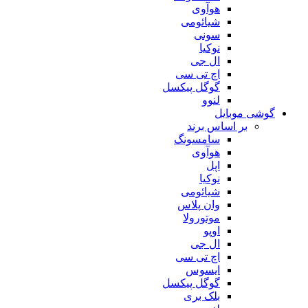
هوآوی
شیائومی
سونی
نوکیا
ال جی
اچ تی سی
گوگل پیکسل
لنوو
گوشی موبایل
بر اساس برند
سامسونگ
هوآوی
اپل
نوکیا
شیائومی
وان پلاس
موتورولا
اوپو
ال جی
اچ تی سی
ایسوس
گوگل پیکسل
بلک بری