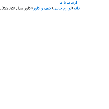
ارتباط با ما
خانه
لوازم جانبی
کیف و کاور
کاور مدل ALB22029 هندزفری بلوتوث سامسونگ Galaxy Buds 2