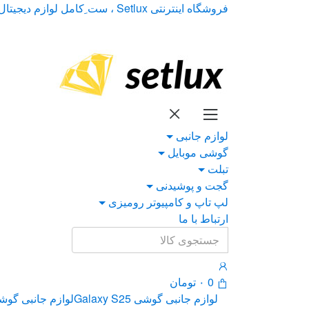
Ski
Ski
فروشگاه اینترنتی Setlux ، ست ِکامل لوازم دیجیتال
t
t
navigatio
conten
لوازم جانبی
گوشی موبایل
تبلت
گجت و پوشیدنی
لپ تاپ و کامپیوتر رومیزی
ارتباط با ما
Search
for:
0
۰
تومان
لوازم جانبی گوشی Galaxy S25
لوازم جانبی گوشی xy S24