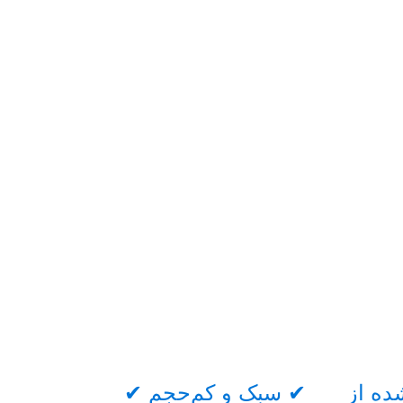
ده از
✔ سبک و کم‌حجم ✔
✔ سطح مات