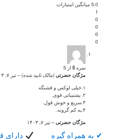
5.0
میانگین امتیازات
1
0
0
0
0
نمره
5
از 5
مژگان حضرتی
(مالک تایید شده)
–
تیر ۷, ۱۴۰۳
۱.خیلی لوکس و قشنگه
۲. پشتیبانی قوی.
۳.سریع و خوش قول.
۴.یه کم گرونه.
مژگان حضرتی
–
تیر ۷, ۱۴۰۳
Brand
✔ به همراه گیره
دارای ق