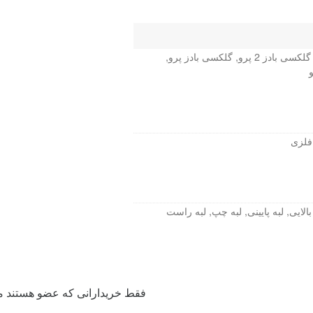
گلکسی بادز 2, گلکسی بادز 2 پرو, گلکسی بادز پرو,
فلزی
الایی, لبه پایینی, لبه چپ, لبه راست
فقط خریدارانی که عضو هستند می 