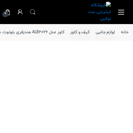
Ski
Ski
t
t
0
navigatio
conten
خانه
لوازم جانبی
کیف و کاور
کاور مدل ALB2026 هندزفری بلوتوث سامسونگ Galaxy Buds 2