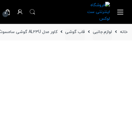
Ski
Ski
t
t
0
navigatio
conten
خانه
لوازم جانبی
قاب گوشی
کاور مدل AL23U گوشی سامسونگ Galaxy S23 Ultra