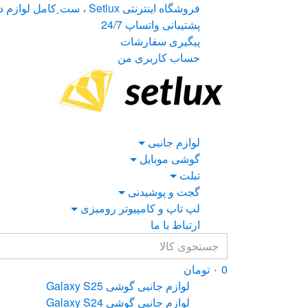
Ski
Ski
فروشگاه اینترنتی Setlux ، ست ِکامل لوازم دیجیتال
t
t
پشتیبانی واتساپ 24/7
navigatio
conten
پیگیری سفارشات
حساب کاربری من
لوازم جانبی
گوشی موبایل
تبلت
گجت و پوشیدنی
لپ تاپ و کامپیوتر رومیزی
ارتباط با ما
Search
for:
0
۰
تومان
لوازم جانبی گوشی Galaxy S25
لوازم جانبی گوشی Galaxy S24