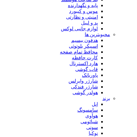
پایه و نگهدارنده
موس و کیبورد
امنیتی و نظارتی
پد و لیبل
لوازم جانبی لوکس
بترین ها
هدفون بیسیم
اسپیکر بلوتوثی
محافظ تمام صفحه
کارت حافظه
هارد اکسترنال
قاب گوشی
پاوربانک
شارژر وایرلس
شارژر فندکی
هولدر گوشی
اپل
سامسونگ
هوآوی
شیائومی
سونی
نوکیا