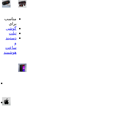
مناسب
محبوترین
برای
ها
گوشی
هدفون
تبلت
بیسیم
دستبند
اسپیکر
و
بلوتوثی
ساعت
محافظ
هوشمند
تمام
صفحه
قاب
گوشی
شارژر
وایرلس
هولدر
بر
گوشی
اساس
دسته
بندی
قاب
و
گلس