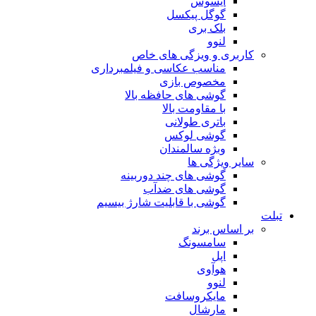
ایسوس
گوگل پیکسل
بلک بری
لنوو
ری و ویزگی های خاص
مناسب عکاسی و فیلمبرداری
مخصوص بازی
گوشی های حافظه بالا
با مقاومت بالا
باتری طولانی
گوشی لوکس
وبژه سالمندان
 ویژگی ها
گوشی های چند دوربینه
گوشی های ضدآب
گوشی با قابلیت شارژ بیسیم
ساس برند
سامسونگ
اپل
هوآوی
لنوو
مایکروسافت
مارشال