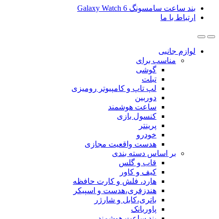
گ Galaxy Watch 6
ی
ب برای
گوشی
تبلت
لپ تاپ و کامپیوتر رومیزی
دوربین
ساعت هوشمند
کنسول بازی
پرینتر
خودرو
هدست واقعیت مجازی
ساس دسته بندی
قاب و گلس
کیف و کاور
هارد، فلش و کارت حافظه
هندزفری،هدست و اسپیکر
باتری،کابل و شارژر
پاوربانک
بند ساعت هوشمند