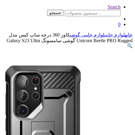
جستجو
ازم جانبی گوشی
کاور 360 درجه ساپ کیس مدل
امسونگ Galaxy S23 Ultra