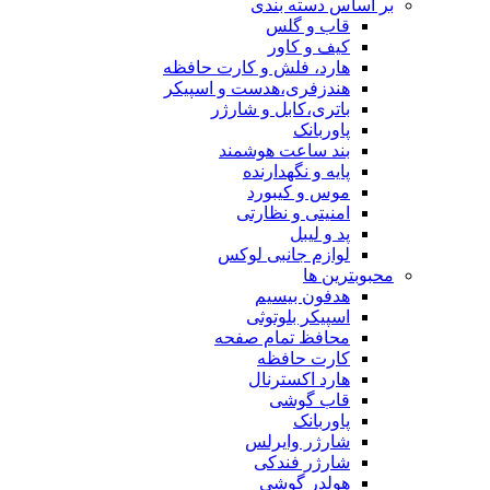
ساس دسته بندی
قاب و گلس
کیف و کاور
هارد، فلش و کارت حافظه
هندزفری،هدست و اسپیکر
باتری،کابل و شارژر
پاوربانک
بند ساعت هوشمند
پایه و نگهدارنده
موس و کیبورد
امنیتی و نظارتی
پد و لیبل
لوازم جانبی لوکس
بترین ها
هدفون بیسیم
اسپیکر بلوتوثی
محافظ تمام صفحه
کارت حافظه
هارد اکسترنال
قاب گوشی
پاوربانک
شارژر وایرلس
شارژر فندکی
هولدر گوشی