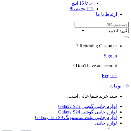
14 تا 15 اینچ
15 اینچ به بالا
Returning
Don't have a
شما خالی است.
ی Galaxy S25
ی Galaxy S24
لت سامسونگ Galaxy Tab S9
ی