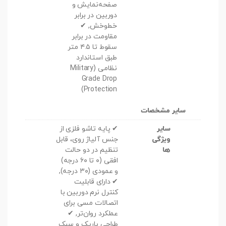
صفحه‌نمایش و
دوربین در برابر
خط‌وخش, ✔
مقاومت در برابر
سقوط تا ۴.۵ متر
طبق استاندارد
نظامی (Military
Grade Drop
Protection)
سایر مشخصات
سایر
✔ پایه تاشو فلزی از
ویژگی
جنس آلیاژ روی، قابل
ها
تنظیم در دو حالت
افقی (۰ تا ۶۰ درجه)
و عمودی (۳۰ درجه),
✔ دارای قابلیت
کنترل نرم دوربین با
اتصالات مسی برای
عملکرد روان‌تر, ✔
طراحی باریک و سبک