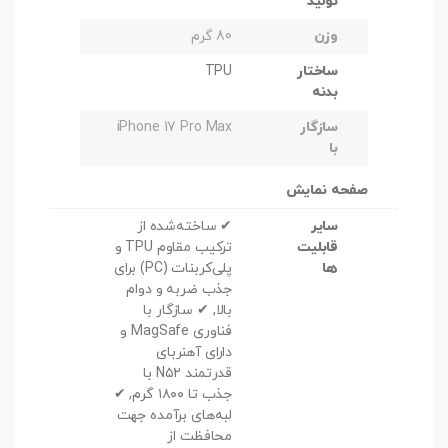
تولید
وزن
80 گرم
ساختار
TPU
بدنه
سازگار
iPhone 17 Pro Max
با
صفحه نمایش
سایر
✔ ساخته‌شده از
قابلیت
ترکیب مقاوم TPU و
ها
پلی‌کربنات (PC) برای
جذب ضربه و دوام
بالا, ✔ سازگار با
فناوری MagSafe و
دارای آهنربای
قدرتمند N۵۲ با
جذب تا ۱۸۰۰ گرم, ✔
لبه‌های برآمده جهت
محافظت از