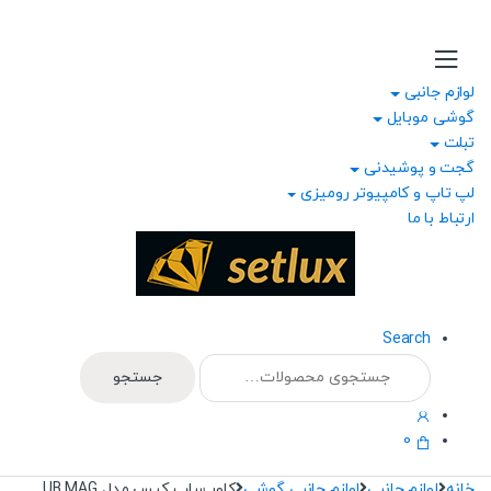
Ski
Ski
t
t
navigatio
conten
لوازم جانبی
گوشی موبایل
تبلت
گجت و پوشیدنی
لپ تاپ و کامپیوتر رومیزی
ارتباط با ما
Search
جستجو
جستجو
برای:
0
خانه
لوازم جانبی
لوازم جانبی گوشی
کاور ساپ کیس مدل UB MAG