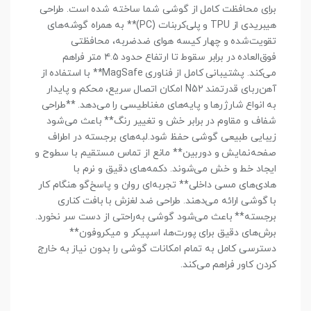
برای محافظت کامل از گوشی شما ساخته شده است. طراحی
هیبریدی از TPU و پلی‌کربنات (PC)** به همراه گوشه‌های
تقویت‌شده و چهار کیسه هوای ضدضربه، محافظتی
فوق‌العاده در برابر سقوط تا ارتفاع حدود ۴.۵ متر فراهم
می‌کند. پشتیبانی کامل از فناوری MagSafe** با استفاده از
آهن‌ربای قدرتمند N52 امکان اتصال سریع، محکم و پایدار
به انواع شارژرها و پایه‌های مغناطیسی را می‌دهد. **طراحی
شفاف و مقاوم در برابر خش و تغییر رنگ** باعث می‌شود
زیبایی طبیعی گوشی حفظ شود.لبه‌های برجسته در اطراف
صفحه‌نمایش و دوربین** مانع از تماس مستقیم با سطوح و
ایجاد خط و خش می‌شوند. دکمه‌های دقیق و نرم با
هادی‌های مسی داخلی** تجربه‌ای روان و پاسخ‌گو هنگام کار
با گوشی ارائه می‌دهند. طراحی ضد لغزش با بافت کناری
برجسته** باعث می‌شود گوشی به‌راحتی از دست سر نخورد.
برش‌های دقیق برای پورت‌ها، اسپیکر و میکروفون**
دسترسی کامل به تمام امکانات گوشی را بدون نیاز به خارج
کردن کاور فراهم می‌کند.