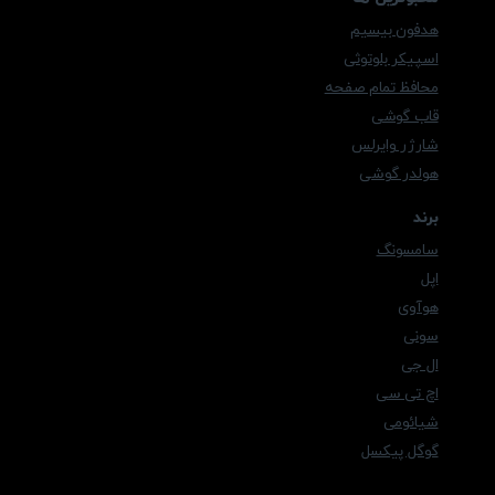
هدفون بیسیم
اسپیکر بلوتوثی
محافظ تمام صفحه
قاب گوشی
شارژر وایرلس
هولدر گوشی
برند
سامسونگ
اپل
هوآوی
سونی
ال جی
اچ تی سی
شیائومی
گوگل پیکسل