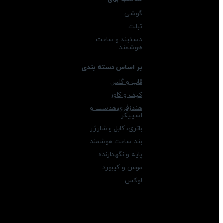
گوشی
تبلت
دستبند و ساعت
هوشمند
بر اساس دسته بندی
قاب و گلس
کیف و کاور
هندزفری،هدست و
اسپیکر
باتری، کابل و شارژر
بند ساعت هوشمند
پایه و نگهدارنده
موس و کیبورد
لوکس