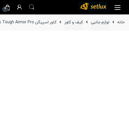
Ski
Ski
0
t
t
navigatio
conten
خانه
لوازم جانبی
کیف و کاور
کاور اسپیگن Tough Armor Pro تبلت سامسونگ Galaxy Tab S10 Plus / S9 Plus