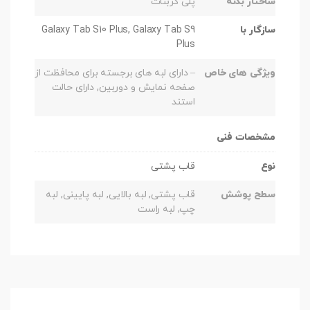
ساختار بدنه
پلی کربنات
سازگار با
Galaxy Tab S10 Plus, Galaxy Tab S9
Plus
ویژگی های خاص
– دارای لبه های برجسته برای محافظت از
صفحه نمایش و دوربین, دارای حالت
استند
مشخصات فنی
نوع
قاب پشتی
سطح پوشش
قاب پشتی, لبه بالایی, لبه پایینی, لبه
چپ, لبه راست