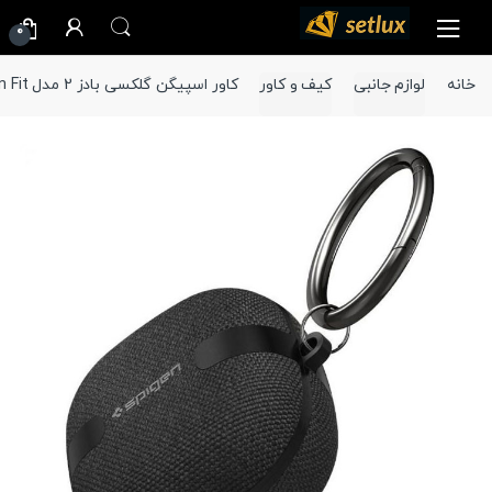
Ski
Ski
0
t
t
navigatio
conten
خانه
لوازم جانبی
کیف و کاور
کاور اسپیگن گلکسی بادز 2 مدل Urban Fit